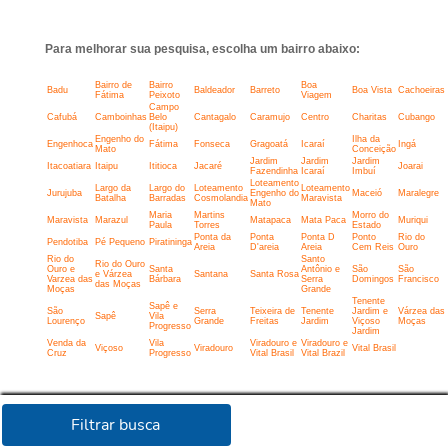
Para melhorar sua pesquisa, escolha um bairro abaixo:
Bairro de
Bairro
Boa
Badu
Baldeador
Barreto
Boa Vista
Cachoeiras
Fátima
Peixoto
Viagem
Campo
Cafubá
Camboinhas
Belo
Cantagalo
Caramujo
Centro
Charitas
Cubango
(Itaipu)
Engenho do
Ilha da
Engenhoca
Fátima
Fonseca
Gragoatá
Icaraí
Ingá
Mato
Conceição
Jardim
Jardim
Jardim
Itacoatiara
Itaipu
Ititioca
Jacaré
Joarai
Fazendinha
Icaraí
Imbuí
Loteamento
Largo da
Largo do
Loteamento
Loteamento
Jurujuba
Engenho do
Maceió
Maralegre
Batalha
Barradas
Cosmolandia
Maravista
Mato
Maria
Martins
Morro do
Maravista
Marazul
Matapaca
Mata Paca
Muriqui
Paula
Torres
Estado
Ponta da
Ponta
Ponta D
Ponto
Rio do
Pendotiba
Pé Pequeno
Piratininga
Areia
D'areia
Areia
Cem Reis
Ouro
Rio do
Santo
Rio do Ouro
Ouro e
Santa
Antônio e
São
São
e Várzea
Santana
Santa Rosa
Varzea das
Bárbara
Serra
Domingos
Francisco
das Moças
Moças
Grande
Tenente
Sapê e
São
Serra
Teixeira de
Tenente
Jardim e
Várzea das
Sapê
Vila
Lourenço
Grande
Freitas
Jardim
Viçoso
Moças
Progresso
Jardim
Venda da
Vila
Viradouro e
Viradouro e
Viçoso
Viradouro
Vital Brasil
Cruz
Progresso
Vital Brasil
Vital Brazil
Filtrar busca