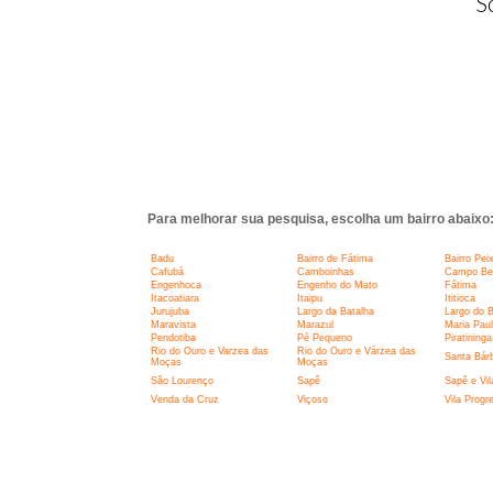
S
Para melhorar sua pesquisa, escolha um bairro abaixo
Badu
Bairro de Fátima
Bairro Pei
Cafubá
Camboinhas
Campo Belo
Engenhoca
Engenho do Mato
Fátima
Itacoatiara
Itaipu
Ititioca
Jurujuba
Largo da Batalha
Largo do 
Maravista
Marazul
Maria Pau
Pendotiba
Pé Pequeno
Piratininga
Rio do Ouro e Varzea das
Rio do Ouro e Várzea das
Santa Bár
Moças
Moças
São Lourenço
Sapê
Sapê e Vil
Venda da Cruz
Viçoso
Vila Progr