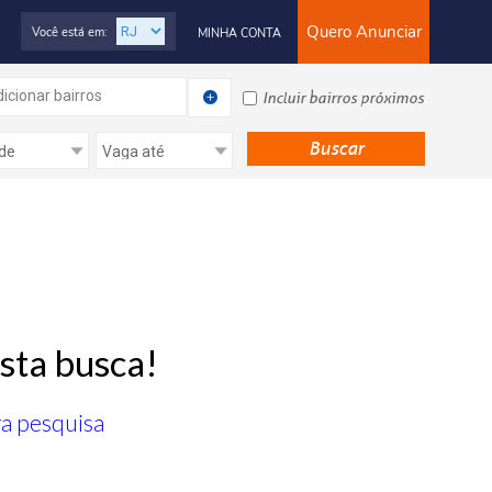
Quero Anunciar
Você está em:
MINHA CONTA
icionar bairros
Incluir bairros próximos
sta busca!
ra pesquisa