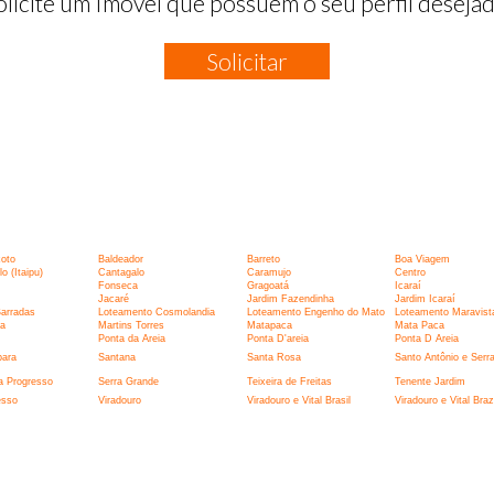
olicite um Imóvel que possuem o seu perfil desejad
Solicitar
:
xoto
Baldeador
Barreto
Boa Viagem
 (Itaipu)
Cantagalo
Caramujo
Centro
Fonseca
Gragoatá
Icaraí
Jacaré
Jardim Fazendinha
Jardim Icaraí
Barradas
Loteamento Cosmolandia
Loteamento Engenho do Mato
Loteamento Maravist
la
Martins Torres
Matapaca
Mata Paca
Ponta da Areia
Ponta D'areia
Ponta D Areia
bara
Santana
Santa Rosa
Santo Antônio e Serr
a Progresso
Serra Grande
Teixeira de Freitas
Tenente Jardim
esso
Viradouro
Viradouro e Vital Brasil
Viradouro e Vital Brazi