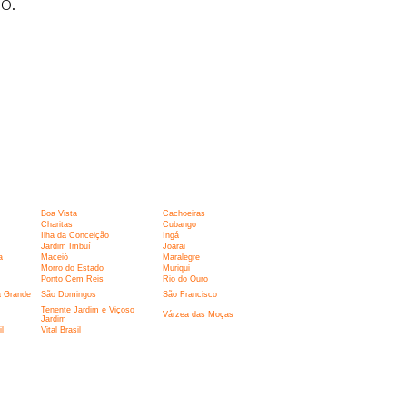
o.
Boa Vista
Cachoeiras
Charitas
Cubango
Ilha da Conceição
Ingá
Jardim Imbuí
Joarai
a
Maceió
Maralegre
Morro do Estado
Muriqui
Ponto Cem Reis
Rio do Ouro
a Grande
São Domingos
São Francisco
Tenente Jardim e Viçoso
Várzea das Moças
Jardim
l
Vital Brasil