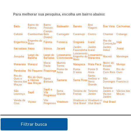
Para melhorar sua pesquisa, escolha um bairro abaixo:
Bairro de
Bairro
Boa
Badu
Baldeador
Barreto
Boa Vista
Cachoeiras
Fátima
Peixoto
Viagem
Campo
Cafubá
Camboinhas
Belo
Cantagalo
Caramujo
Centro
Charitas
Cubango
(Itaipu)
Engenho do
Ilha da
Engenhoca
Fátima
Fonseca
Gragoatá
Icaraí
Ingá
Mato
Conceição
Jardim
Jardim
Jardim
Itacoatiara
Itaipu
Ititioca
Jacaré
Joarai
Fazendinha
Icaraí
Imbuí
Loteamento
Largo da
Largo do
Loteamento
Loteamento
Jurujuba
Engenho do
Maceió
Maralegre
Batalha
Barradas
Cosmolandia
Maravista
Mato
Maria
Martins
Morro do
Maravista
Marazul
Matapaca
Mata Paca
Muriqui
Paula
Torres
Estado
Ponta da
Ponta
Ponta D
Ponto
Rio do
Pendotiba
Pé Pequeno
Piratininga
Areia
D'areia
Areia
Cem Reis
Ouro
Rio do
Santo
Rio do Ouro
Ouro e
Santa
Antônio e
São
São
e Várzea
Santana
Santa Rosa
Varzea das
Bárbara
Serra
Domingos
Francisco
das Moças
Moças
Grande
Tenente
Sapê e
São
Serra
Teixeira de
Tenente
Jardim e
Várzea das
Sapê
Vila
Lourenço
Grande
Freitas
Jardim
Viçoso
Moças
Progresso
Jardim
Venda da
Vila
Viradouro e
Viradouro e
Viçoso
Viradouro
Vital Brasil
Cruz
Progresso
Vital Brasil
Vital Brazil
Filtrar busca