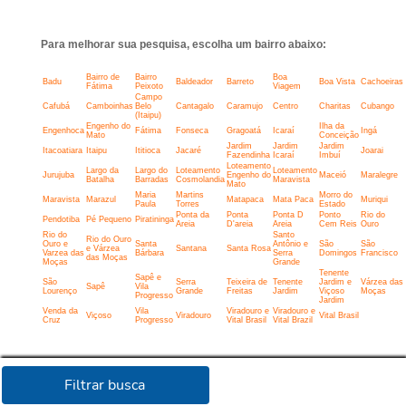
Para melhorar sua pesquisa, escolha um bairro abaixo:
Bairro de
Bairro
Boa
Badu
Baldeador
Barreto
Boa Vista
Cachoeiras
Fátima
Peixoto
Viagem
Campo
Cafubá
Camboinhas
Belo
Cantagalo
Caramujo
Centro
Charitas
Cubango
(Itaipu)
Engenho do
Ilha da
Engenhoca
Fátima
Fonseca
Gragoatá
Icaraí
Ingá
Mato
Conceição
Jardim
Jardim
Jardim
Itacoatiara
Itaipu
Ititioca
Jacaré
Joarai
Fazendinha
Icaraí
Imbuí
Loteamento
Largo da
Largo do
Loteamento
Loteamento
Jurujuba
Engenho do
Maceió
Maralegre
Batalha
Barradas
Cosmolandia
Maravista
Mato
Maria
Martins
Morro do
Maravista
Marazul
Matapaca
Mata Paca
Muriqui
Paula
Torres
Estado
Ponta da
Ponta
Ponta D
Ponto
Rio do
Pendotiba
Pé Pequeno
Piratininga
Areia
D'areia
Areia
Cem Reis
Ouro
Rio do
Santo
Rio do Ouro
Ouro e
Santa
Antônio e
São
São
e Várzea
Santana
Santa Rosa
Varzea das
Bárbara
Serra
Domingos
Francisco
das Moças
Moças
Grande
Tenente
Sapê e
São
Serra
Teixeira de
Tenente
Jardim e
Várzea das
Sapê
Vila
Lourenço
Grande
Freitas
Jardim
Viçoso
Moças
Progresso
Jardim
Venda da
Vila
Viradouro e
Viradouro e
Viçoso
Viradouro
Vital Brasil
Cruz
Progresso
Vital Brasil
Vital Brazil
Filtrar busca