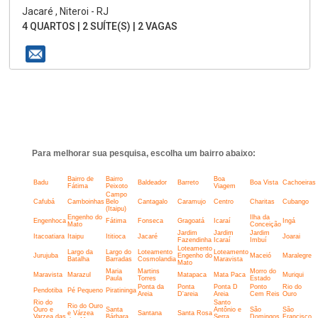
Jacaré , Niteroi - RJ
4 QUARTOS | 2 SUÍTE(S) | 2 VAGAS
Para melhorar sua pesquisa, escolha um bairro abaixo:
Bairro de
Bairro
Boa
Badu
Baldeador
Barreto
Boa Vista
Cachoeiras
Fátima
Peixoto
Viagem
Campo
Cafubá
Camboinhas
Belo
Cantagalo
Caramujo
Centro
Charitas
Cubango
(Itaipu)
Engenho do
Ilha da
Engenhoca
Fátima
Fonseca
Gragoatá
Icaraí
Ingá
Mato
Conceição
Jardim
Jardim
Jardim
Itacoatiara
Itaipu
Ititioca
Jacaré
Joarai
Fazendinha
Icaraí
Imbuí
Loteamento
Largo da
Largo do
Loteamento
Loteamento
Jurujuba
Engenho do
Maceió
Maralegre
Batalha
Barradas
Cosmolandia
Maravista
Mato
Maria
Martins
Morro do
Maravista
Marazul
Matapaca
Mata Paca
Muriqui
Paula
Torres
Estado
Ponta da
Ponta
Ponta D
Ponto
Rio do
Pendotiba
Pé Pequeno
Piratininga
Areia
D'areia
Areia
Cem Reis
Ouro
Rio do
Santo
Rio do Ouro
Ouro e
Santa
Antônio e
São
São
e Várzea
Santana
Santa Rosa
Varzea das
Bárbara
Serra
Domingos
Francisco