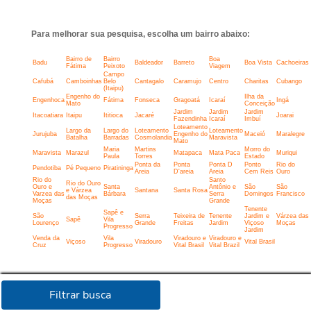
Para melhorar sua pesquisa, escolha um bairro abaixo:
Bairro de
Bairro
Boa
Badu
Baldeador
Barreto
Boa Vista
Cachoeiras
Fátima
Peixoto
Viagem
Campo
Cafubá
Camboinhas
Belo
Cantagalo
Caramujo
Centro
Charitas
Cubango
(Itaipu)
Engenho do
Ilha da
Engenhoca
Fátima
Fonseca
Gragoatá
Icaraí
Ingá
Mato
Conceição
Jardim
Jardim
Jardim
Itacoatiara
Itaipu
Ititioca
Jacaré
Joarai
Fazendinha
Icaraí
Imbuí
Loteamento
Largo da
Largo do
Loteamento
Loteamento
Jurujuba
Engenho do
Maceió
Maralegre
Batalha
Barradas
Cosmolandia
Maravista
Mato
Maria
Martins
Morro do
Maravista
Marazul
Matapaca
Mata Paca
Muriqui
Paula
Torres
Estado
Ponta da
Ponta
Ponta D
Ponto
Rio do
Pendotiba
Pé Pequeno
Piratininga
Areia
D'areia
Areia
Cem Reis
Ouro
Rio do
Santo
Rio do Ouro
Ouro e
Santa
Antônio e
São
São
e Várzea
Santana
Santa Rosa
Varzea das
Bárbara
Serra
Domingos
Francisco
das Moças
Moças
Grande
Tenente
Sapê e
São
Serra
Teixeira de
Tenente
Jardim e
Várzea das
Sapê
Vila
Lourenço
Grande
Freitas
Jardim
Viçoso
Moças
Progresso
Jardim
Venda da
Vila
Viradouro e
Viradouro e
Viçoso
Viradouro
Vital Brasil
Cruz
Progresso
Vital Brasil
Vital Brazil
Filtrar busca