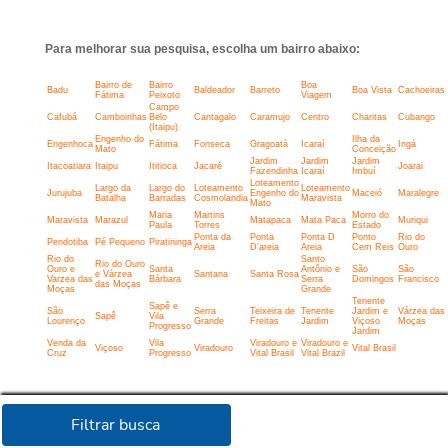
Para melhorar sua pesquisa, escolha um bairro abaixo:
Bairro de
Bairro
Boa
Badu
Baldeador
Barreto
Boa Vista
Cachoeiras
Fátima
Peixoto
Viagem
Campo
Cafubá
Camboinhas
Belo
Cantagalo
Caramujo
Centro
Charitas
Cubango
(Itaipu)
Engenho do
Ilha da
Engenhoca
Fátima
Fonseca
Gragoatá
Icaraí
Ingá
Mato
Conceição
Jardim
Jardim
Jardim
Itacoatiara
Itaipu
Ititioca
Jacaré
Joarai
Fazendinha
Icaraí
Imbuí
Loteamento
Largo da
Largo do
Loteamento
Loteamento
Jurujuba
Engenho do
Maceió
Maralegre
Batalha
Barradas
Cosmolandia
Maravista
Mato
Maria
Martins
Morro do
Maravista
Marazul
Matapaca
Mata Paca
Muriqui
Paula
Torres
Estado
Ponta da
Ponta
Ponta D
Ponto
Rio do
Pendotiba
Pé Pequeno
Piratininga
Areia
D'areia
Areia
Cem Reis
Ouro
Rio do
Santo
Rio do Ouro
Ouro e
Santa
Antônio e
São
São
e Várzea
Santana
Santa Rosa
Varzea das
Bárbara
Serra
Domingos
Francisco
das Moças
Moças
Grande
Tenente
Sapê e
São
Serra
Teixeira de
Tenente
Jardim e
Várzea das
Sapê
Vila
Lourenço
Grande
Freitas
Jardim
Viçoso
Moças
Progresso
Jardim
Venda da
Vila
Viradouro e
Viradouro e
Viçoso
Viradouro
Vital Brasil
Cruz
Progresso
Vital Brasil
Vital Brazil
Filtrar busca