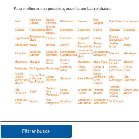
Para melhorar sua pesquisa, escolha um bairro abaixo:
Bairro de
Bairro
Boa
Badu
Baldeador
Barreto
Boa Vista
Cachoeiras
Fátima
Peixoto
Viagem
Campo
Cafubá
Camboinhas
Belo
Cantagalo
Caramujo
Centro
Charitas
Cubango
(Itaipu)
Engenho do
Ilha da
Engenhoca
Fátima
Fonseca
Gragoatá
Icaraí
Ingá
Mato
Conceição
Jardim
Jardim
Jardim
Itacoatiara
Itaipu
Ititioca
Jacaré
Joarai
Fazendinha
Icaraí
Imbuí
Loteamento
Largo da
Largo do
Loteamento
Loteamento
Jurujuba
Engenho do
Maceió
Maralegre
Batalha
Barradas
Cosmolandia
Maravista
Mato
Maria
Martins
Morro do
Maravista
Marazul
Matapaca
Mata Paca
Muriqui
Paula
Torres
Estado
Ponta da
Ponta
Ponta D
Ponto
Rio do
Pendotiba
Pé Pequeno
Piratininga
Areia
D'areia
Areia
Cem Reis
Ouro
Rio do
Santo
Rio do Ouro
Ouro e
Santa
Antônio e
São
São
e Várzea
Santana
Santa Rosa
Varzea das
Bárbara
Serra
Domingos
Francisco
das Moças
Moças
Grande
Tenente
Sapê e
São
Serra
Teixeira de
Tenente
Jardim e
Várzea das
Sapê
Vila
Lourenço
Grande
Freitas
Jardim
Viçoso
Moças
Progresso
Jardim
Venda da
Vila
Viradouro e
Viradouro e
Viçoso
Viradouro
Vital Brasil
Cruz
Progresso
Vital Brasil
Vital Brazil
Filtrar busca