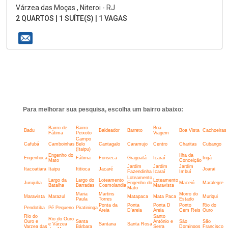
Várzea das Moças , Niteroi - RJ
2 QUARTOS | 1 SUÍTE(S) | 1 VAGAS
Para melhorar sua pesquisa, escolha um bairro abaixo:
Bairro de
Bairro
Boa
Badu
Baldeador
Barreto
Boa Vista
Cachoeiras
Fátima
Peixoto
Viagem
Campo
Cafubá
Camboinhas
Belo
Cantagalo
Caramujo
Centro
Charitas
Cubango
(Itaipu)
Engenho do
Ilha da
Engenhoca
Fátima
Fonseca
Gragoatá
Icaraí
Ingá
Mato
Conceição
Jardim
Jardim
Jardim
Itacoatiara
Itaipu
Ititioca
Jacaré
Joarai
Fazendinha
Icaraí
Imbuí
Loteamento
Largo da
Largo do
Loteamento
Loteamento
Jurujuba
Engenho do
Maceió
Maralegre
Batalha
Barradas
Cosmolandia
Maravista
Mato
Maria
Martins
Morro do
Maravista
Marazul
Matapaca
Mata Paca
Muriqui
Paula
Torres
Estado
Ponta da
Ponta
Ponta D
Ponto
Rio do
Pendotiba
Pé Pequeno
Piratininga
Areia
D'areia
Areia
Cem Reis
Ouro
Rio do
Santo
Rio do Ouro
Ouro e
Santa
Antônio e
São
São
e Várzea
Santana
Santa Rosa
Varzea das
Bárbara
Serra
Domingos
Francisco