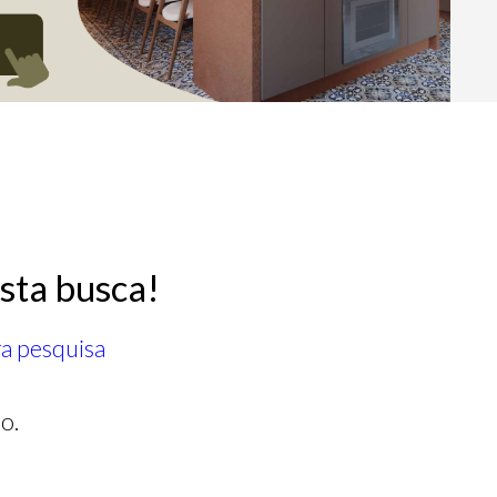
sta busca!
ra pesquisa
o.