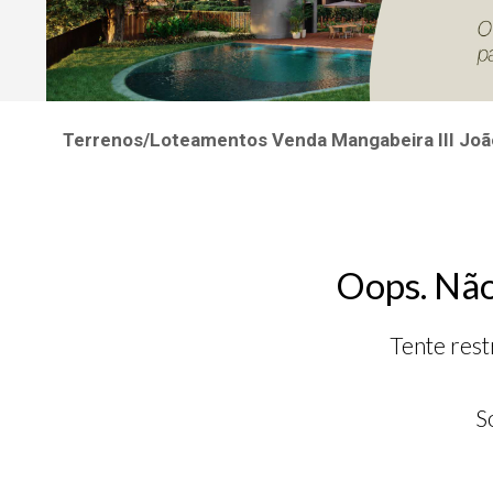
Terrenos/Loteamentos Venda Mangabeira III Joã
Oops. Não
Tente rest
S