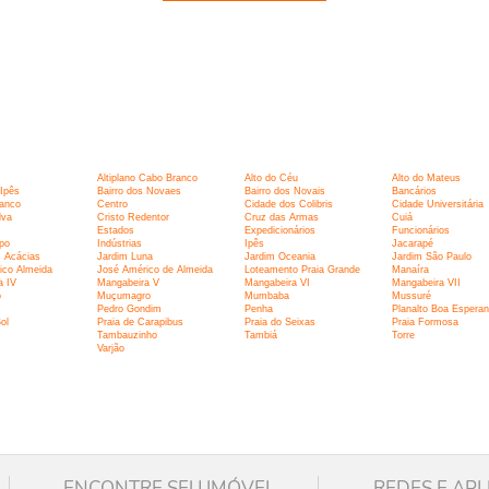
:
Altiplano Cabo Branco
Alto do Céu
Alto do Mateus
 Ipês
Bairro dos Novaes
Bairro dos Novais
Bancários
ranco
Centro
Cidade dos Colibris
Cidade Universitária
lva
Cristo Redentor
Cruz das Armas
Cuiá
Estados
Expedicionários
Funcionários
spo
Indústrias
Ipês
Jacarapé
s Acácias
Jardim Luna
Jardim Oceania
Jardim São Paulo
ico Almeida
José Américo de Almeida
Loteamento Praia Grande
Manaíra
a IV
Mangabeira V
Mangabeira VI
Mangabeira VII
o
Muçumagro
Mumbaba
Mussuré
Pedro Gondim
Penha
Planalto Boa Espera
ol
Praia de Carapibus
Praia do Seixas
Praia Formosa
Tambauzinho
Tambiá
Torre
Varjão
ENCONTRE SEU IMÓVEL
REDES E APL