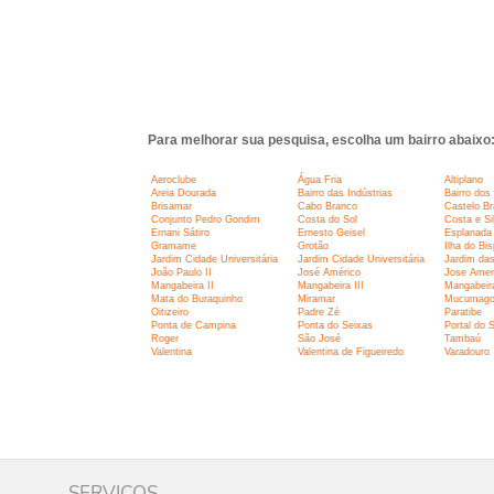
Para melhorar sua pesquisa, escolha um bairro abaixo
Aeroclube
Água Fria
Altiplano
Areia Dourada
Bairro das Indústrias
Bairro dos
Brisamar
Cabo Branco
Castelo B
Conjunto Pedro Gondim
Costa do Sol
Costa e Si
Ernani Sátiro
Ernesto Geisel
Esplanada
Gramame
Grotão
Ilha do Bi
Jardim Cidade Universitária
Jardim Cidade Universitária
Jardim da
João Paulo II
José Américo
Jose Amer
Mangabeira II
Mangabeira III
Mangabeir
Mata do Buraquinho
Miramar
Mucumag
Oitizeiro
Padre Zé
Paratibe
Ponta de Campina
Ponta do Seixas
Portal do S
Roger
São José
Tambaú
Valentina
Valentina de Figueiredo
Varadouro
SERVIÇOS