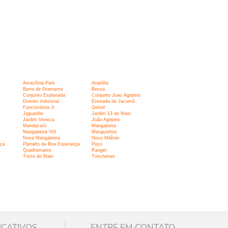
Amazônia Park
Anatólia
Barra de Gramame
Bessa
Conjunto Esplanada
Conjunto Joao Agripino
Distrito Industrial
Enseada de Jacumã
Funcionários II
Geisel
Jaguaribe
Jardim 13 de Maio
Jardim Veneza
João Agripino
Mandacarú
Mangabeira
Mangabeira VIII
Manguinhos
Nova Mangabeira
Novo Milênio
nça
Planalto da Boa Esperança
Poço
Quadramares
Rangel
Treze de Maio
Trincheiras
ICATIVOS
ENTRE EM CONTATO