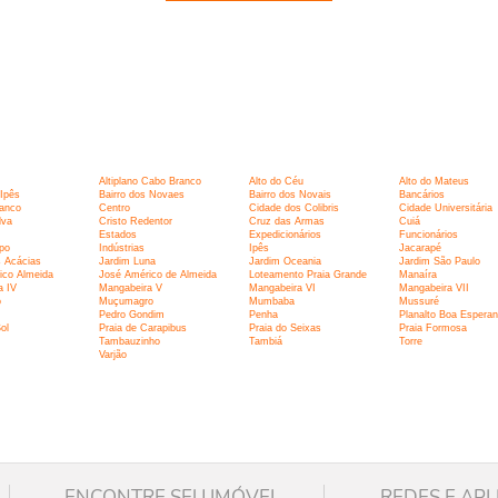
:
Altiplano Cabo Branco
Alto do Céu
Alto do Mateus
 Ipês
Bairro dos Novaes
Bairro dos Novais
Bancários
ranco
Centro
Cidade dos Colibris
Cidade Universitária
lva
Cristo Redentor
Cruz das Armas
Cuiá
Estados
Expedicionários
Funcionários
spo
Indústrias
Ipês
Jacarapé
s Acácias
Jardim Luna
Jardim Oceania
Jardim São Paulo
ico Almeida
José Américo de Almeida
Loteamento Praia Grande
Manaíra
a IV
Mangabeira V
Mangabeira VI
Mangabeira VII
o
Muçumagro
Mumbaba
Mussuré
Pedro Gondim
Penha
Planalto Boa Espera
ol
Praia de Carapibus
Praia do Seixas
Praia Formosa
Tambauzinho
Tambiá
Torre
Varjão
ENCONTRE SEU IMÓVEL
REDES E APL