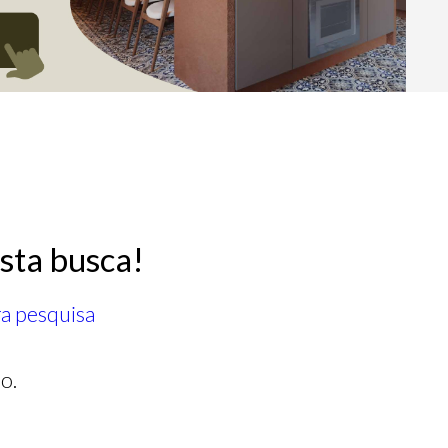
sta busca!
ra pesquisa
o.