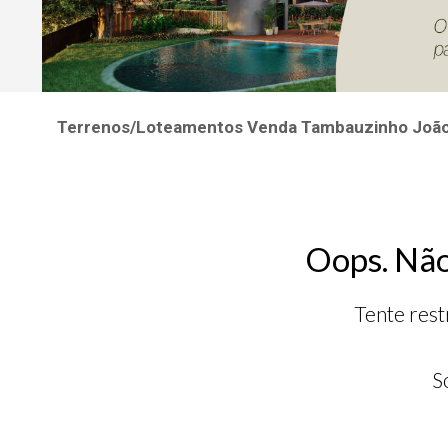
Terrenos/Loteamentos Venda Tambauzinho João
Oops. Não
Tente rest
S