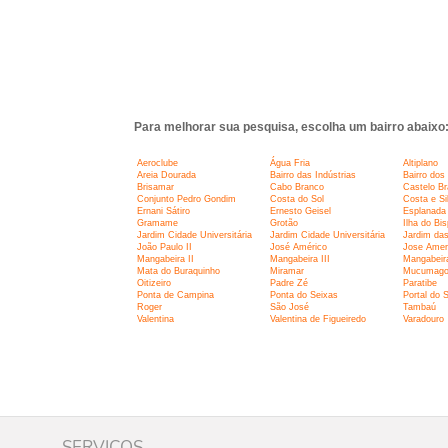
Para melhorar sua pesquisa, escolha um bairro abaixo
Aeroclube
Água Fria
Altiplano
Areia Dourada
Bairro das Indústrias
Bairro dos
Brisamar
Cabo Branco
Castelo B
Conjunto Pedro Gondim
Costa do Sol
Costa e Si
Ernani Sátiro
Ernesto Geisel
Esplanada
Gramame
Grotão
Ilha do Bi
Jardim Cidade Universitária
Jardim Cidade Universitária
Jardim da
João Paulo II
José Américo
Jose Amer
Mangabeira II
Mangabeira III
Mangabeir
Mata do Buraquinho
Miramar
Mucumag
Oitizeiro
Padre Zé
Paratibe
Ponta de Campina
Ponta do Seixas
Portal do S
Roger
São José
Tambaú
Valentina
Valentina de Figueiredo
Varadouro
SERVIÇOS