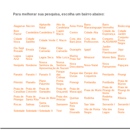
Para melhorar sua pesquisa, escolha um bairro abaixo:
Alphaville
Alto da
Barra
Barro
Alagamar
Alecrim
Areia Preta
Bodocong
Natal
Candelaria
Maxaranguape
Vermelho
Bom
Capim
Cidade da
Cidade
Candelária
Candelária II
Centro
Cidade Alta
Pastor
Macio
Esperança
Jardim
Conjunto
Cidade
Cidade
Conj. dos
Conj. dos
Conjunto
Cidade Verde
C Macio
Ponta
Nova
Satélite
Bancários
Professores
ALAGAMAR
Negra
Jardim
Dix-Sept
Felipe
Filipe
Emaús
Guarapés
Igapó
Novo
Jiqui
Rosado
Camarão
Camarão
Flamboyant
Lagoa
Lagoa
Marina
Morro
Lagoa Seca
Mãe Luíza
Mirassol
Monte Belo
Azul
Nova
Praia Sul
Branco
Nossa
Nossa
Nova
Nova
Neópolis
Nordeste
Senhora da
Senhora
Nova Natal
Pajuçara
Descoberta
Parnamirim
Apresentação
de Nazaré
Parque
Parque das
Parque dos
Panatis
Panatis I
Panatis II
das
Petrópolis
Pirangi
Dunas
Coqueiros
Colinas
Plano
Ponta
Praia de
Pitimbú
Planalto
Potengi
Potilandia
Potilândia
Palumbo
Negra
Búzios
Praia de
Praia de
Praia de
Praia de
Praia de
Praia de
Praia de
Praia de Muriú
Pirangi do
Pirangi do
Caraúbas
Cotovelo
Ganipabu
Graçandú
Maracajaú
Norte
Sul
Praia de
Praia de
Praia dos
Redinha
Praia do Meio
Quintas
Redinha
Ribeira
Pitangui
Santa Rita
Artistas
Nova
Santa
Santos
Rocas
Salinas
Santarem
San Vale
Serrambi I
Serrambi I
Catarina
Reis
Vale
Vila de Ponta
Vila dos
Zona
Soledade
Soledade I
Soledade II
Tirol
Dourado
Negra
Lagos
Norte