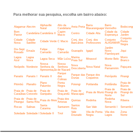
Para melhorar sua pesquisa, escolha um bairro abaixo:
Alphaville
Alto da
Barra
Barro
Alagamar
Alecrim
Areia Preta
Bodocong
Natal
Candelaria
Maxaranguape
Vermelho
Bom
Capim
Cidade da
Cidade
Candelária
Candelária II
Centro
Cidade Alta
Pastor
Macio
Esperança
Jardim
Conjunto
Cidade
Cidade
Conj. dos
Conj. dos
Conjunto
Cidade Verde
C Macio
Ponta
Nova
Satélite
Bancários
Professores
ALAGAMAR
Negra
Jardim
Dix-Sept
Felipe
Filipe
Emaús
Guarapés
Igapó
Novo
Jiqui
Rosado
Camarão
Camarão
Flamboyant
Lagoa
Lagoa
Marina
Morro
Lagoa Seca
Mãe Luíza
Mirassol
Monte Belo
Azul
Nova
Praia Sul
Branco
Nossa
Nossa
Nova
Nova
Neópolis
Nordeste
Senhora da
Senhora
Nova Natal
Pajuçara
Descoberta
Parnamirim
Apresentação
de Nazaré
Parque
Parque das
Parque dos
Panatis
Panatis I
Panatis II
das
Petrópolis
Pirangi
Dunas
Coqueiros
Colinas
Plano
Ponta
Praia de
Pitimbú
Planalto
Potengi
Potilandia
Potilândia
Palumbo
Negra
Búzios
Praia de
Praia de
Praia de
Praia de
Praia de
Praia de
Praia de
Praia de Muriú
Pirangi do
Pirangi do
Caraúbas
Cotovelo
Ganipabu
Graçandú
Maracajaú
Norte
Sul
Praia de
Praia de
Praia dos
Redinha
Praia do Meio
Quintas
Redinha
Ribeira
Pitangui
Santa Rita
Artistas
Nova
Santa
Santos
Rocas
Salinas
Santarem
San Vale
Serrambi I
Serrambi I
Catarina
Reis
Vale
Vila de Ponta
Vila dos
Zona
Soledade
Soledade I
Soledade II
Tirol
Dourado
Negra
Lagos
Norte