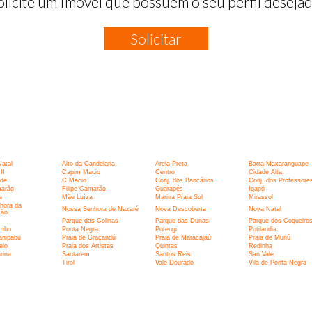
olicite um Imóvel que possuem o seu perfil desejad
Solicitar
:
Natal
Alto da Candelaria
Areia Preta
Barra Maxaranguape
II
Capim Macio
Centro
Cidade Alta
rde
C Macio
Conj. dos Bancários
Conj. dos Professore
marão
Filipe Camarão
Guarapés
Igapó
a
Mãe Luíza
Marina Praia Sul
Mirassol
hora da
Nossa Senhora de Nazaré
Nova Descoberta
Nova Natal
ção
Parque das Colinas
Parque das Dunas
Parque dos Coqueiro
umbo
Ponta Negra
Potengi
Potilandia
anipabu
Praia de Graçandú
Praia de Maracajaú
Praia de Muriú
eio
Praia dos Artistas
Quintas
Redinha
rina
Santarem
Santos Reis
San Vale
I
Tirol
Vale Dourado
Vila de Ponta Negra