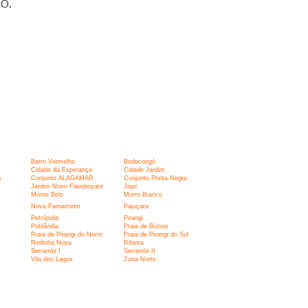
o.
Barro Vermelho
Bodocongó
Cidade da Esperança
Cidade Jardim
s
Conjunto ALAGAMAR
Conjunto Ponta Negra
Jardim Novo Flamboyant
Jiqui
Monte Belo
Morro Branco
Nova Parnamirim
Pajuçara
s
Petrópolis
Pirangi
Potilândia
Praia de Búzios
Praia de Pirangi do Norte
Praia de Pirangi do Sul
Redinha Nova
Ribeira
Serrambi I
Serrambi II
Vila dos Lagos
Zona Norte