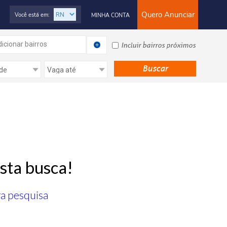
Quero Anunciar
Você está em:
MINHA CONTA
icionar bairros
Incluir bairros próximos
sta busca!
ra pesquisa