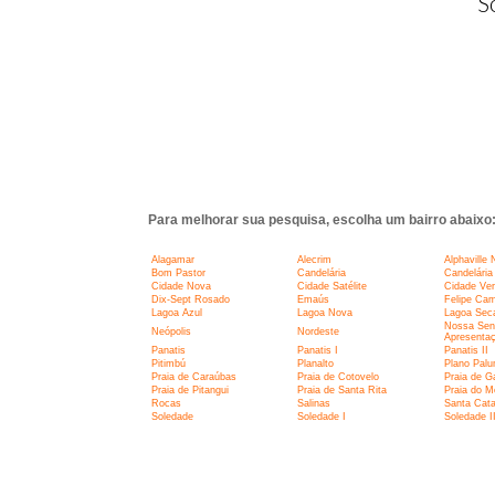
S
Para melhorar sua pesquisa, escolha um bairro abaixo
Alagamar
Alecrim
Alphaville 
Bom Pastor
Candelária
Candelária 
Cidade Nova
Cidade Satélite
Cidade Ve
Dix-Sept Rosado
Emaús
Felipe Ca
Lagoa Azul
Lagoa Nova
Lagoa Sec
Nossa Sen
Neópolis
Nordeste
Apresenta
Panatis
Panatis I
Panatis II
Pitimbú
Planalto
Plano Pal
Praia de Caraúbas
Praia de Cotovelo
Praia de G
Praia de Pitangui
Praia de Santa Rita
Praia do M
Rocas
Salinas
Santa Cata
Soledade
Soledade I
Soledade I