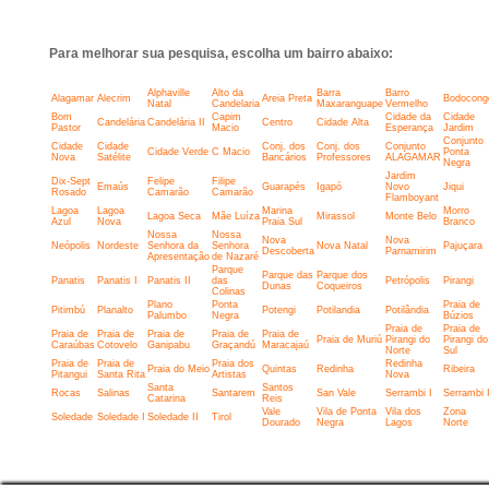
Para melhorar sua pesquisa, escolha um bairro abaixo:
Alphaville
Alto da
Barra
Barro
Alagamar
Alecrim
Areia Preta
Bodocong
Natal
Candelaria
Maxaranguape
Vermelho
Bom
Capim
Cidade da
Cidade
Candelária
Candelária II
Centro
Cidade Alta
Pastor
Macio
Esperança
Jardim
Conjunto
Cidade
Cidade
Conj. dos
Conj. dos
Conjunto
Cidade Verde
C Macio
Ponta
Nova
Satélite
Bancários
Professores
ALAGAMAR
Negra
Jardim
Dix-Sept
Felipe
Filipe
Emaús
Guarapés
Igapó
Novo
Jiqui
Rosado
Camarão
Camarão
Flamboyant
Lagoa
Lagoa
Marina
Morro
Lagoa Seca
Mãe Luíza
Mirassol
Monte Belo
Azul
Nova
Praia Sul
Branco
Nossa
Nossa
Nova
Nova
Neópolis
Nordeste
Senhora da
Senhora
Nova Natal
Pajuçara
Descoberta
Parnamirim
Apresentação
de Nazaré
Parque
Parque das
Parque dos
Panatis
Panatis I
Panatis II
das
Petrópolis
Pirangi
Dunas
Coqueiros
Colinas
Plano
Ponta
Praia de
Pitimbú
Planalto
Potengi
Potilandia
Potilândia
Palumbo
Negra
Búzios
Praia de
Praia de
Praia de
Praia de
Praia de
Praia de
Praia de
Praia de Muriú
Pirangi do
Pirangi do
Caraúbas
Cotovelo
Ganipabu
Graçandú
Maracajaú
Norte
Sul
Praia de
Praia de
Praia dos
Redinha
Praia do Meio
Quintas
Redinha
Ribeira
Pitangui
Santa Rita
Artistas
Nova
Santa
Santos
Rocas
Salinas
Santarem
San Vale
Serrambi I
Serrambi I
Catarina
Reis
Vale
Vila de Ponta
Vila dos
Zona
Soledade
Soledade I
Soledade II
Tirol
Dourado
Negra
Lagos
Norte