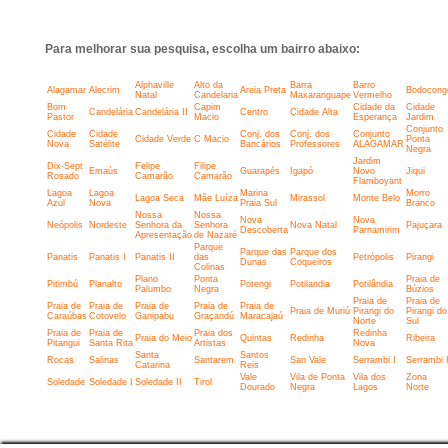
Para melhorar sua pesquisa, escolha um bairro abaixo:
Alphaville
Alto da
Barra
Barro
Alagamar
Alecrim
Areia Preta
Bodocong
Natal
Candelaria
Maxaranguape
Vermelho
Bom
Capim
Cidade da
Cidade
Candelária
Candelária II
Centro
Cidade Alta
Pastor
Macio
Esperança
Jardim
Conjunto
Cidade
Cidade
Conj. dos
Conj. dos
Conjunto
Cidade Verde
C Macio
Ponta
Nova
Satélite
Bancários
Professores
ALAGAMAR
Negra
Jardim
Dix-Sept
Felipe
Filipe
Emaús
Guarapés
Igapó
Novo
Jiqui
Rosado
Camarão
Camarão
Flamboyant
Lagoa
Lagoa
Marina
Morro
Lagoa Seca
Mãe Luíza
Mirassol
Monte Belo
Azul
Nova
Praia Sul
Branco
Nossa
Nossa
Nova
Nova
Neópolis
Nordeste
Senhora da
Senhora
Nova Natal
Pajuçara
Descoberta
Parnamirim
Apresentação
de Nazaré
Parque
Parque das
Parque dos
Panatis
Panatis I
Panatis II
das
Petrópolis
Pirangi
Dunas
Coqueiros
Colinas
Plano
Ponta
Praia de
Pitimbú
Planalto
Potengi
Potilandia
Potilândia
Palumbo
Negra
Búzios
Praia de
Praia de
Praia de
Praia de
Praia de
Praia de
Praia de
Praia de Muriú
Pirangi do
Pirangi do
Caraúbas
Cotovelo
Ganipabu
Graçandú
Maracajaú
Norte
Sul
Praia de
Praia de
Praia dos
Redinha
Praia do Meio
Quintas
Redinha
Ribeira
Pitangui
Santa Rita
Artistas
Nova
Santa
Santos
Rocas
Salinas
Santarem
San Vale
Serrambi I
Serrambi I
Catarina
Reis
Vale
Vila de Ponta
Vila dos
Zona
Soledade
Soledade I
Soledade II
Tirol
Dourado
Negra
Lagos
Norte