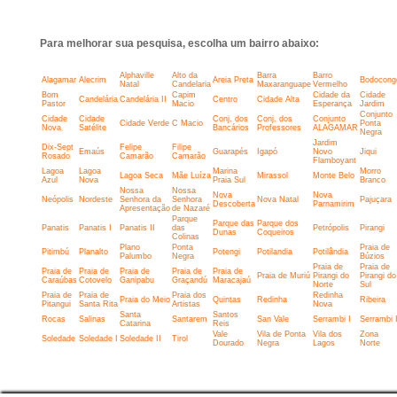
Para melhorar sua pesquisa, escolha um bairro abaixo:
Alphaville
Alto da
Barra
Barro
Alagamar
Alecrim
Areia Preta
Bodocong
Natal
Candelaria
Maxaranguape
Vermelho
Bom
Capim
Cidade da
Cidade
Candelária
Candelária II
Centro
Cidade Alta
Pastor
Macio
Esperança
Jardim
Conjunto
Cidade
Cidade
Conj. dos
Conj. dos
Conjunto
Cidade Verde
C Macio
Ponta
Nova
Satélite
Bancários
Professores
ALAGAMAR
Negra
Jardim
Dix-Sept
Felipe
Filipe
Emaús
Guarapés
Igapó
Novo
Jiqui
Rosado
Camarão
Camarão
Flamboyant
Lagoa
Lagoa
Marina
Morro
Lagoa Seca
Mãe Luíza
Mirassol
Monte Belo
Azul
Nova
Praia Sul
Branco
Nossa
Nossa
Nova
Nova
Neópolis
Nordeste
Senhora da
Senhora
Nova Natal
Pajuçara
Descoberta
Parnamirim
Apresentação
de Nazaré
Parque
Parque das
Parque dos
Panatis
Panatis I
Panatis II
das
Petrópolis
Pirangi
Dunas
Coqueiros
Colinas
Plano
Ponta
Praia de
Pitimbú
Planalto
Potengi
Potilandia
Potilândia
Palumbo
Negra
Búzios
Praia de
Praia de
Praia de
Praia de
Praia de
Praia de
Praia de
Praia de Muriú
Pirangi do
Pirangi do
Caraúbas
Cotovelo
Ganipabu
Graçandú
Maracajaú
Norte
Sul
Praia de
Praia de
Praia dos
Redinha
Praia do Meio
Quintas
Redinha
Ribeira
Pitangui
Santa Rita
Artistas
Nova
Santa
Santos
Rocas
Salinas
Santarem
San Vale
Serrambi I
Serrambi I
Catarina
Reis
Vale
Vila de Ponta
Vila dos
Zona
Soledade
Soledade I
Soledade II
Tirol
Dourado
Negra
Lagos
Norte