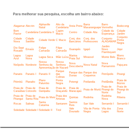
Para melhorar sua pesquisa, escolha um bairro abaixo:
Alphaville
Alto da
Barra
Barro
Alagamar
Alecrim
Areia Preta
Bodocong
Natal
Candelaria
Maxaranguape
Vermelho
Bom
Capim
Cidade da
Cidade
Candelária
Candelária II
Centro
Cidade Alta
Pastor
Macio
Esperança
Jardim
Conjunto
Cidade
Cidade
Conj. dos
Conj. dos
Conjunto
Cidade Verde
C Macio
Ponta
Nova
Satélite
Bancários
Professores
ALAGAMAR
Negra
Jardim
Dix-Sept
Felipe
Filipe
Emaús
Guarapés
Igapó
Novo
Jiqui
Rosado
Camarão
Camarão
Flamboyant
Lagoa
Lagoa
Marina
Morro
Lagoa Seca
Mãe Luíza
Mirassol
Monte Belo
Azul
Nova
Praia Sul
Branco
Nossa
Nossa
Nova
Nova
Neópolis
Nordeste
Senhora da
Senhora
Nova Natal
Pajuçara
Descoberta
Parnamirim
Apresentação
de Nazaré
Parque
Parque das
Parque dos
Panatis
Panatis I
Panatis II
das
Petrópolis
Pirangi
Dunas
Coqueiros
Colinas
Plano
Ponta
Praia de
Pitimbú
Planalto
Potengi
Potilandia
Potilândia
Palumbo
Negra
Búzios
Praia de
Praia de
Praia de
Praia de
Praia de
Praia de
Praia de
Praia de Muriú
Pirangi do
Pirangi do
Caraúbas
Cotovelo
Ganipabu
Graçandú
Maracajaú
Norte
Sul
Praia de
Praia de
Praia dos
Redinha
Praia do Meio
Quintas
Redinha
Ribeira
Pitangui
Santa Rita
Artistas
Nova
Santa
Santos
Rocas
Salinas
Santarem
San Vale
Serrambi I
Serrambi I
Catarina
Reis
Vale
Vila de Ponta
Vila dos
Zona
Soledade
Soledade I
Soledade II
Tirol
Dourado
Negra
Lagos
Norte