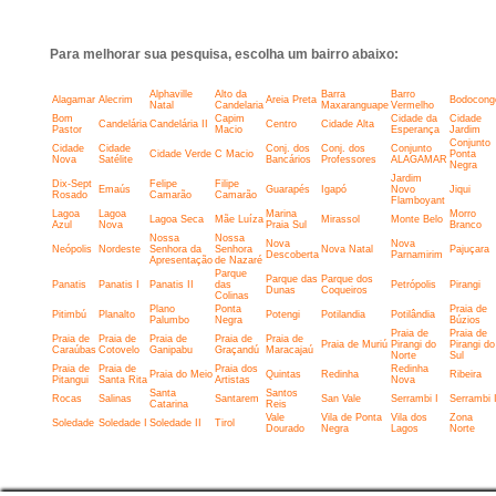
Para melhorar sua pesquisa, escolha um bairro abaixo:
Alphaville
Alto da
Barra
Barro
Alagamar
Alecrim
Areia Preta
Bodocong
Natal
Candelaria
Maxaranguape
Vermelho
Bom
Capim
Cidade da
Cidade
Candelária
Candelária II
Centro
Cidade Alta
Pastor
Macio
Esperança
Jardim
Conjunto
Cidade
Cidade
Conj. dos
Conj. dos
Conjunto
Cidade Verde
C Macio
Ponta
Nova
Satélite
Bancários
Professores
ALAGAMAR
Negra
Jardim
Dix-Sept
Felipe
Filipe
Emaús
Guarapés
Igapó
Novo
Jiqui
Rosado
Camarão
Camarão
Flamboyant
Lagoa
Lagoa
Marina
Morro
Lagoa Seca
Mãe Luíza
Mirassol
Monte Belo
Azul
Nova
Praia Sul
Branco
Nossa
Nossa
Nova
Nova
Neópolis
Nordeste
Senhora da
Senhora
Nova Natal
Pajuçara
Descoberta
Parnamirim
Apresentação
de Nazaré
Parque
Parque das
Parque dos
Panatis
Panatis I
Panatis II
das
Petrópolis
Pirangi
Dunas
Coqueiros
Colinas
Plano
Ponta
Praia de
Pitimbú
Planalto
Potengi
Potilandia
Potilândia
Palumbo
Negra
Búzios
Praia de
Praia de
Praia de
Praia de
Praia de
Praia de
Praia de
Praia de Muriú
Pirangi do
Pirangi do
Caraúbas
Cotovelo
Ganipabu
Graçandú
Maracajaú
Norte
Sul
Praia de
Praia de
Praia dos
Redinha
Praia do Meio
Quintas
Redinha
Ribeira
Pitangui
Santa Rita
Artistas
Nova
Santa
Santos
Rocas
Salinas
Santarem
San Vale
Serrambi I
Serrambi I
Catarina
Reis
Vale
Vila de Ponta
Vila dos
Zona
Soledade
Soledade I
Soledade II
Tirol
Dourado
Negra
Lagos
Norte