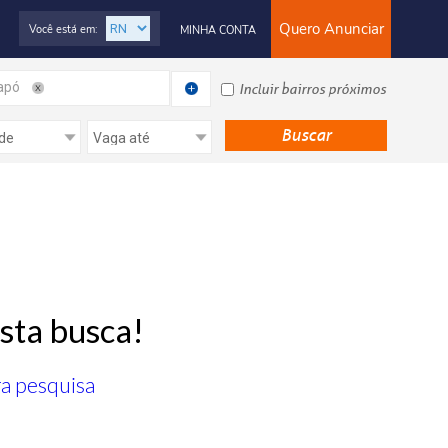
Quero Anunciar
Você está em:
MINHA CONTA
apó
Incluir bairros próximos
sta busca!
ra pesquisa