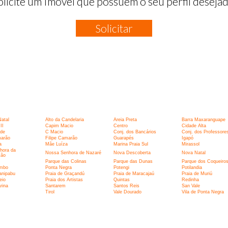
olicite um Imóvel que possuem o seu perfil desejad
Solicitar
:
Natal
Alto da Candelaria
Areia Preta
Barra Maxaranguape
II
Capim Macio
Centro
Cidade Alta
rde
C Macio
Conj. dos Bancários
Conj. dos Professore
marão
Filipe Camarão
Guarapés
Igapó
a
Mãe Luíza
Marina Praia Sul
Mirassol
hora da
Nossa Senhora de Nazaré
Nova Descoberta
Nova Natal
ção
Parque das Colinas
Parque das Dunas
Parque dos Coqueiro
umbo
Ponta Negra
Potengi
Potilandia
anipabu
Praia de Graçandú
Praia de Maracajaú
Praia de Muriú
eio
Praia dos Artistas
Quintas
Redinha
rina
Santarem
Santos Reis
San Vale
I
Tirol
Vale Dourado
Vila de Ponta Negra