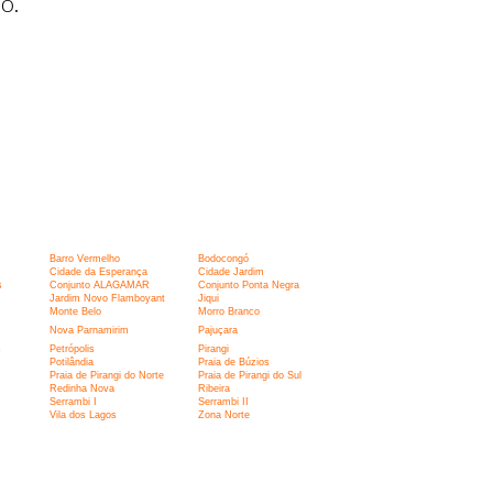
o.
Barro Vermelho
Bodocongó
Cidade da Esperança
Cidade Jardim
s
Conjunto ALAGAMAR
Conjunto Ponta Negra
Jardim Novo Flamboyant
Jiqui
Monte Belo
Morro Branco
Nova Parnamirim
Pajuçara
s
Petrópolis
Pirangi
Potilândia
Praia de Búzios
Praia de Pirangi do Norte
Praia de Pirangi do Sul
Redinha Nova
Ribeira
Serrambi I
Serrambi II
Vila dos Lagos
Zona Norte