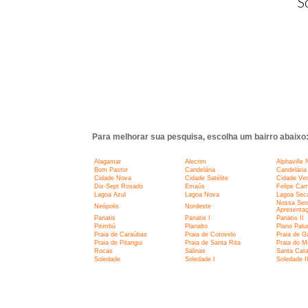
S
Para melhorar sua pesquisa, escolha um bairro abaixo
Alagamar
Alecrim
Alphaville 
Bom Pastor
Candelária
Candelária 
Cidade Nova
Cidade Satélite
Cidade Ve
Dix-Sept Rosado
Emaús
Felipe Ca
Lagoa Azul
Lagoa Nova
Lagoa Sec
Nossa Sen
Neópolis
Nordeste
Apresenta
Panatis
Panatis I
Panatis II
Pitimbú
Planalto
Plano Pal
Praia de Caraúbas
Praia de Cotovelo
Praia de G
Praia de Pitangui
Praia de Santa Rita
Praia do M
Rocas
Salinas
Santa Cata
Soledade
Soledade I
Soledade I