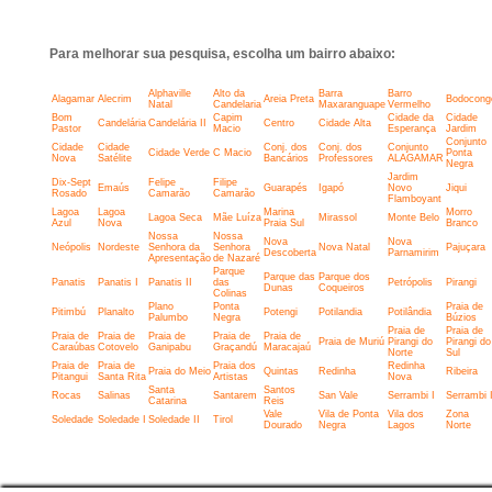
Para melhorar sua pesquisa, escolha um bairro abaixo:
Alphaville
Alto da
Barra
Barro
Alagamar
Alecrim
Areia Preta
Bodocong
Natal
Candelaria
Maxaranguape
Vermelho
Bom
Capim
Cidade da
Cidade
Candelária
Candelária II
Centro
Cidade Alta
Pastor
Macio
Esperança
Jardim
Conjunto
Cidade
Cidade
Conj. dos
Conj. dos
Conjunto
Cidade Verde
C Macio
Ponta
Nova
Satélite
Bancários
Professores
ALAGAMAR
Negra
Jardim
Dix-Sept
Felipe
Filipe
Emaús
Guarapés
Igapó
Novo
Jiqui
Rosado
Camarão
Camarão
Flamboyant
Lagoa
Lagoa
Marina
Morro
Lagoa Seca
Mãe Luíza
Mirassol
Monte Belo
Azul
Nova
Praia Sul
Branco
Nossa
Nossa
Nova
Nova
Neópolis
Nordeste
Senhora da
Senhora
Nova Natal
Pajuçara
Descoberta
Parnamirim
Apresentação
de Nazaré
Parque
Parque das
Parque dos
Panatis
Panatis I
Panatis II
das
Petrópolis
Pirangi
Dunas
Coqueiros
Colinas
Plano
Ponta
Praia de
Pitimbú
Planalto
Potengi
Potilandia
Potilândia
Palumbo
Negra
Búzios
Praia de
Praia de
Praia de
Praia de
Praia de
Praia de
Praia de
Praia de Muriú
Pirangi do
Pirangi do
Caraúbas
Cotovelo
Ganipabu
Graçandú
Maracajaú
Norte
Sul
Praia de
Praia de
Praia dos
Redinha
Praia do Meio
Quintas
Redinha
Ribeira
Pitangui
Santa Rita
Artistas
Nova
Santa
Santos
Rocas
Salinas
Santarem
San Vale
Serrambi I
Serrambi I
Catarina
Reis
Vale
Vila de Ponta
Vila dos
Zona
Soledade
Soledade I
Soledade II
Tirol
Dourado
Negra
Lagos
Norte