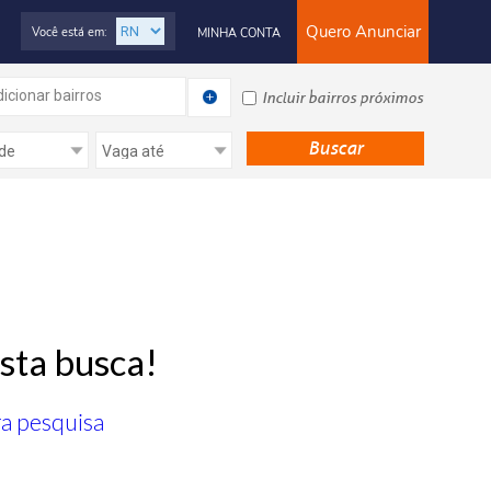
Quero Anunciar
Você está em:
MINHA CONTA
icionar bairros
Incluir bairros próximos
sta busca!
ra pesquisa