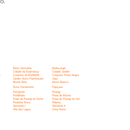
o.
Barro Vermelho
Bodocongó
Cidade da Esperança
Cidade Jardim
s
Conjunto ALAGAMAR
Conjunto Ponta Negra
Jardim Novo Flamboyant
Jiqui
Monte Belo
Morro Branco
Nova Parnamirim
Pajuçara
s
Petrópolis
Pirangi
Potilândia
Praia de Búzios
Praia de Pirangi do Norte
Praia de Pirangi do Sul
Redinha Nova
Ribeira
Serrambi I
Serrambi II
Vila dos Lagos
Zona Norte