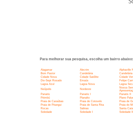
S
Para melhorar sua pesquisa, escolha um bairro abaixo
Alagamar
Alecrim
Alphaville 
Bom Pastor
Candelária
Candelária 
Cidade Nova
Cidade Satélite
Cidade Ve
Dix-Sept Rosado
Emaús
Felipe Ca
Lagoa Azul
Lagoa Nova
Lagoa Sec
Nossa Sen
Neópolis
Nordeste
Apresenta
Panatis
Panatis I
Panatis II
Pitimbú
Planalto
Plano Pal
Praia de Caraúbas
Praia de Cotovelo
Praia de G
Praia de Pitangui
Praia de Santa Rita
Praia do M
Rocas
Salinas
Santa Cata
Soledade
Soledade I
Soledade I