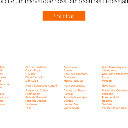
olicite um Imóvel que possuem o seu perfil desejad
Solicitar
:
Natal
Alto da Candelaria
Areia Preta
Barra Maxaranguape
II
Capim Macio
Centro
Cidade Alta
rde
C Macio
Conj. dos Bancários
Conj. dos Professore
marão
Filipe Camarão
Guarapés
Igapó
a
Mãe Luíza
Marina Praia Sul
Mirassol
hora da
Nossa Senhora de Nazaré
Nova Descoberta
Nova Natal
ção
Parque das Colinas
Parque das Dunas
Parque dos Coqueiro
umbo
Ponta Negra
Potengi
Potilandia
anipabu
Praia de Graçandú
Praia de Maracajaú
Praia de Muriú
eio
Praia dos Artistas
Quintas
Redinha
rina
Santarem
Santos Reis
San Vale
I
Tirol
Vale Dourado
Vila de Ponta Negra