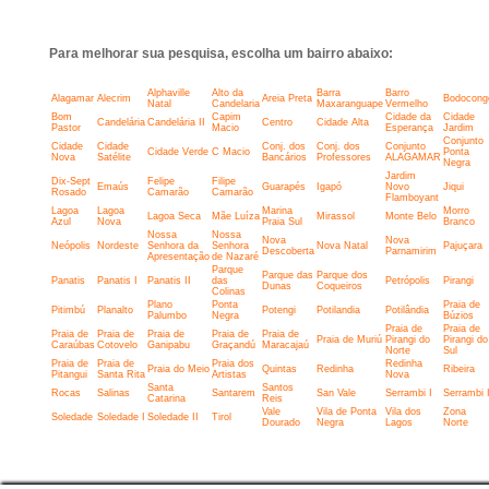
Para melhorar sua pesquisa, escolha um bairro abaixo:
Alphaville
Alto da
Barra
Barro
Alagamar
Alecrim
Areia Preta
Bodocong
Natal
Candelaria
Maxaranguape
Vermelho
Bom
Capim
Cidade da
Cidade
Candelária
Candelária II
Centro
Cidade Alta
Pastor
Macio
Esperança
Jardim
Conjunto
Cidade
Cidade
Conj. dos
Conj. dos
Conjunto
Cidade Verde
C Macio
Ponta
Nova
Satélite
Bancários
Professores
ALAGAMAR
Negra
Jardim
Dix-Sept
Felipe
Filipe
Emaús
Guarapés
Igapó
Novo
Jiqui
Rosado
Camarão
Camarão
Flamboyant
Lagoa
Lagoa
Marina
Morro
Lagoa Seca
Mãe Luíza
Mirassol
Monte Belo
Azul
Nova
Praia Sul
Branco
Nossa
Nossa
Nova
Nova
Neópolis
Nordeste
Senhora da
Senhora
Nova Natal
Pajuçara
Descoberta
Parnamirim
Apresentação
de Nazaré
Parque
Parque das
Parque dos
Panatis
Panatis I
Panatis II
das
Petrópolis
Pirangi
Dunas
Coqueiros
Colinas
Plano
Ponta
Praia de
Pitimbú
Planalto
Potengi
Potilandia
Potilândia
Palumbo
Negra
Búzios
Praia de
Praia de
Praia de
Praia de
Praia de
Praia de
Praia de
Praia de Muriú
Pirangi do
Pirangi do
Caraúbas
Cotovelo
Ganipabu
Graçandú
Maracajaú
Norte
Sul
Praia de
Praia de
Praia dos
Redinha
Praia do Meio
Quintas
Redinha
Ribeira
Pitangui
Santa Rita
Artistas
Nova
Santa
Santos
Rocas
Salinas
Santarem
San Vale
Serrambi I
Serrambi I
Catarina
Reis
Vale
Vila de Ponta
Vila dos
Zona
Soledade
Soledade I
Soledade II
Tirol
Dourado
Negra
Lagos
Norte