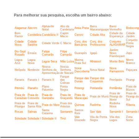
Para melhorar sua pesquisa, escolha um bairro abaixo:
Alphaville
Alto da
Barra
Barro
Alagamar
Alecrim
Areia Preta
Bodocong
Natal
Candelaria
Maxaranguape
Vermelho
Bom
Capim
Cidade da
Cidade
Candelária
Candelária II
Centro
Cidade Alta
Pastor
Macio
Esperança
Jardim
Conjunto
Cidade
Cidade
Conj. dos
Conj. dos
Conjunto
Cidade Verde
C Macio
Ponta
Nova
Satélite
Bancários
Professores
ALAGAMAR
Negra
Jardim
Dix-Sept
Felipe
Filipe
Emaús
Guarapés
Igapó
Novo
Jiqui
Rosado
Camarão
Camarão
Flamboyant
Lagoa
Lagoa
Marina
Morro
Lagoa Seca
Mãe Luíza
Mirassol
Monte Belo
Azul
Nova
Praia Sul
Branco
Nossa
Nossa
Nova
Nova
Neópolis
Nordeste
Senhora da
Senhora
Nova Natal
Pajuçara
Descoberta
Parnamirim
Apresentação
de Nazaré
Parque
Parque das
Parque dos
Panatis
Panatis I
Panatis II
das
Petrópolis
Pirangi
Dunas
Coqueiros
Colinas
Plano
Ponta
Praia de
Pitimbú
Planalto
Potengi
Potilandia
Potilândia
Palumbo
Negra
Búzios
Praia de
Praia de
Praia de
Praia de
Praia de
Praia de
Praia de
Praia de Muriú
Pirangi do
Pirangi do
Caraúbas
Cotovelo
Ganipabu
Graçandú
Maracajaú
Norte
Sul
Praia de
Praia de
Praia dos
Redinha
Praia do Meio
Quintas
Redinha
Ribeira
Pitangui
Santa Rita
Artistas
Nova
Santa
Santos
Rocas
Salinas
Santarem
San Vale
Serrambi I
Serrambi I
Catarina
Reis
Vale
Vila de Ponta
Vila dos
Zona
Soledade
Soledade I
Soledade II
Tirol
Dourado
Negra
Lagos
Norte