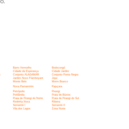
o.
Barro Vermelho
Bodocongó
Cidade da Esperança
Cidade Jardim
s
Conjunto ALAGAMAR
Conjunto Ponta Negra
Jardim Novo Flamboyant
Jiqui
Monte Belo
Morro Branco
Nova Parnamirim
Pajuçara
s
Petrópolis
Pirangi
Potilândia
Praia de Búzios
Praia de Pirangi do Norte
Praia de Pirangi do Sul
Redinha Nova
Ribeira
Serrambi I
Serrambi II
Vila dos Lagos
Zona Norte