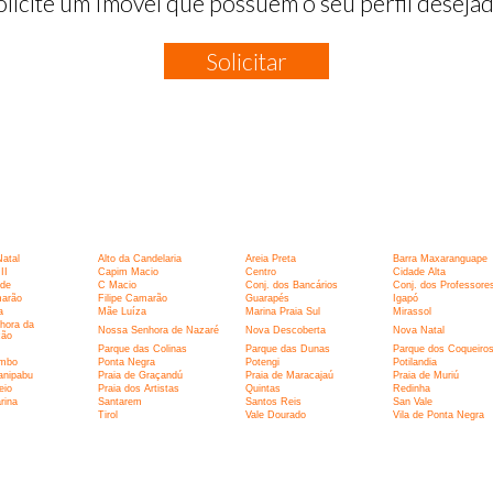
olicite um Imóvel que possuem o seu perfil desejad
Solicitar
:
Natal
Alto da Candelaria
Areia Preta
Barra Maxaranguape
II
Capim Macio
Centro
Cidade Alta
rde
C Macio
Conj. dos Bancários
Conj. dos Professore
marão
Filipe Camarão
Guarapés
Igapó
a
Mãe Luíza
Marina Praia Sul
Mirassol
hora da
Nossa Senhora de Nazaré
Nova Descoberta
Nova Natal
ção
Parque das Colinas
Parque das Dunas
Parque dos Coqueiro
umbo
Ponta Negra
Potengi
Potilandia
anipabu
Praia de Graçandú
Praia de Maracajaú
Praia de Muriú
eio
Praia dos Artistas
Quintas
Redinha
rina
Santarem
Santos Reis
San Vale
I
Tirol
Vale Dourado
Vila de Ponta Negra