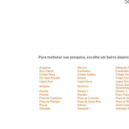
S
Para melhorar sua pesquisa, escolha um bairro abaixo
Alagamar
Alecrim
Alphaville 
Bom Pastor
Candelária
Candelária 
Cidade Nova
Cidade Satélite
Cidade Ve
Dix-Sept Rosado
Emaús
Felipe Ca
Lagoa Azul
Lagoa Nova
Lagoa Sec
Nossa Sen
Neópolis
Nordeste
Apresenta
Panatis
Panatis I
Panatis II
Pitimbú
Planalto
Plano Pal
Praia de Caraúbas
Praia de Cotovelo
Praia de G
Praia de Pitangui
Praia de Santa Rita
Praia do M
Rocas
Salinas
Santa Cata
Soledade
Soledade I
Soledade I