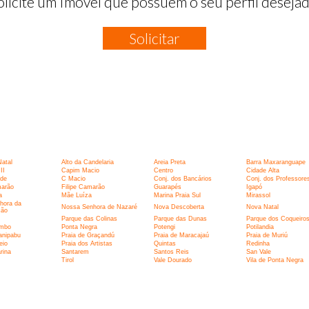
olicite um Imóvel que possuem o seu perfil desejad
Solicitar
:
Natal
Alto da Candelaria
Areia Preta
Barra Maxaranguape
II
Capim Macio
Centro
Cidade Alta
rde
C Macio
Conj. dos Bancários
Conj. dos Professore
marão
Filipe Camarão
Guarapés
Igapó
a
Mãe Luíza
Marina Praia Sul
Mirassol
hora da
Nossa Senhora de Nazaré
Nova Descoberta
Nova Natal
ção
Parque das Colinas
Parque das Dunas
Parque dos Coqueiro
umbo
Ponta Negra
Potengi
Potilandia
anipabu
Praia de Graçandú
Praia de Maracajaú
Praia de Muriú
eio
Praia dos Artistas
Quintas
Redinha
rina
Santarem
Santos Reis
San Vale
I
Tirol
Vale Dourado
Vila de Ponta Negra