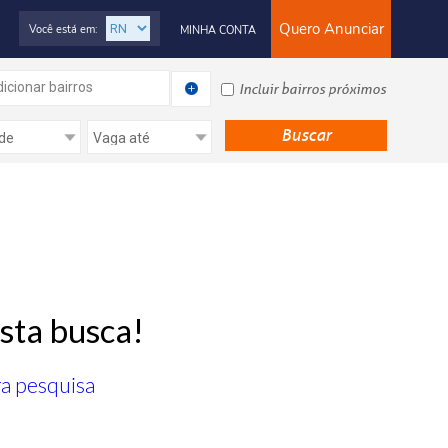
Quero Anunciar
Você está em:
MINHA CONTA
icionar bairros
Incluir bairros próximos
sta busca!
ra pesquisa