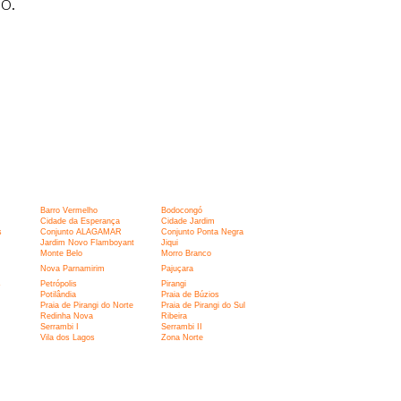
o.
Barro Vermelho
Bodocongó
Cidade da Esperança
Cidade Jardim
s
Conjunto ALAGAMAR
Conjunto Ponta Negra
Jardim Novo Flamboyant
Jiqui
Monte Belo
Morro Branco
Nova Parnamirim
Pajuçara
s
Petrópolis
Pirangi
Potilândia
Praia de Búzios
Praia de Pirangi do Norte
Praia de Pirangi do Sul
Redinha Nova
Ribeira
Serrambi I
Serrambi II
Vila dos Lagos
Zona Norte