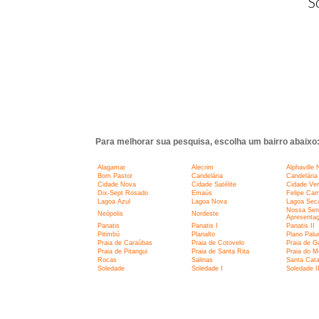
S
Para melhorar sua pesquisa, escolha um bairro abaixo
Alagamar
Alecrim
Alphaville 
Bom Pastor
Candelária
Candelária 
Cidade Nova
Cidade Satélite
Cidade Ve
Dix-Sept Rosado
Emaús
Felipe Ca
Lagoa Azul
Lagoa Nova
Lagoa Sec
Nossa Sen
Neópolis
Nordeste
Apresenta
Panatis
Panatis I
Panatis II
Pitimbú
Planalto
Plano Pal
Praia de Caraúbas
Praia de Cotovelo
Praia de G
Praia de Pitangui
Praia de Santa Rita
Praia do M
Rocas
Salinas
Santa Cata
Soledade
Soledade I
Soledade I