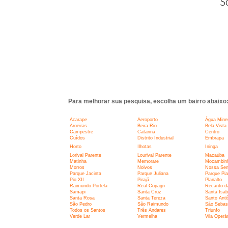
S
Para melhorar sua pesquisa, escolha um bairro abaixo
Acarape
Aeroporto
Água Miner
Aroeiras
Beira Rio
Bela Vista
Campestre
Catarina
Centro
Cuídos
Distrito Industrial
Embrapa
Horto
Ilhotas
Ininga
Lorival Parente
Lourival Parente
Macaúba
Matinha
Memorare
Mocambin
Morros
Noivos
Nossa Sen
Parque Jacinta
Parque Juliana
Parque Pia
Pio XII
Pirajá
Planalto
Raimundo Portela
Real Copagri
Recanto d
Samapi
Santa Cruz
Santa Isab
Santa Rosa
Santa Tereza
Santo Antô
São Pedro
São Raimundo
São Sebas
Todos os Santos
Três Andares
Triunfo
Verde Lar
Vermelha
Vila Operár