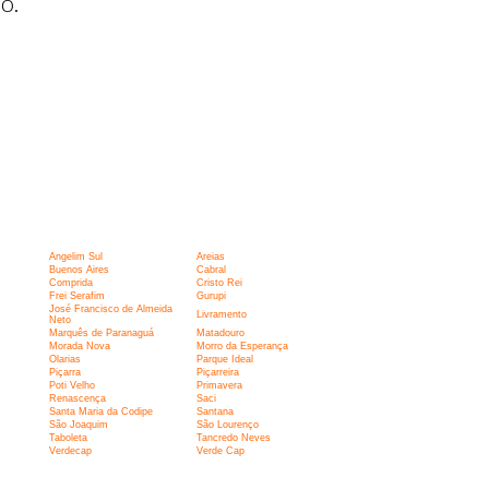
o.
Angelim Sul
Areias
Buenos Aires
Cabral
Comprida
Cristo Rei
Frei Serafim
Gurupi
José Francisco de Almeida
Livramento
Neto
Marquês de Paranaguá
Matadouro
Morada Nova
Morro da Esperança
Olarias
Parque Ideal
Piçarra
Piçarreira
Poti Velho
Primavera
Renascença
Saci
Santa Maria da Codipe
Santana
São Joaquim
São Lourenço
Taboleta
Tancredo Neves
Verdecap
Verde Cap