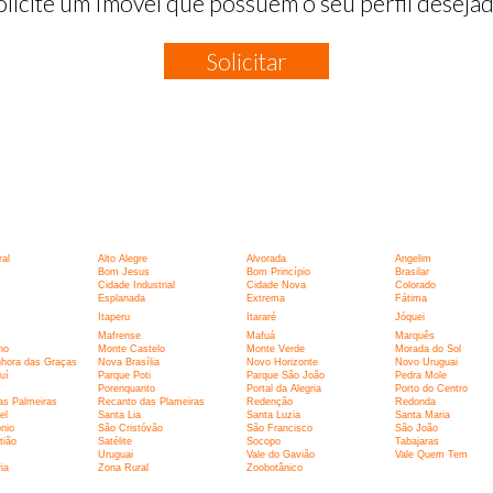
olicite um Imóvel que possuem o seu perfil desejad
Solicitar
:
al
Alto Alegre
Alvorada
Angelim
Bom Jesus
Bom Princípio
Brasilar
Cidade Industrial
Cidade Nova
Colorado
Esplanada
Extrema
Fátima
Itaperu
Itararé
Jóquei
Mafrense
Mafuá
Marquês
ho
Monte Castelo
Monte Verde
Morada do Sol
hora das Graças
Nova Brasília
Novo Horizonte
Novo Uruguai
uí
Parque Poti
Parque São João
Pedra Mole
Porenquanto
Portal da Alegria
Porto do Centro
as Palmeiras
Recanto das Plameiras
Redenção
Redonda
el
Santa Lia
Santa Luzia
Santa Maria
nio
São Cristóvão
São Francisco
São João
tião
Satélite
Socopo
Tabajaras
Uruguai
Vale do Gavião
Vale Quem Tem
ia
Zona Rural
Zoobotânico