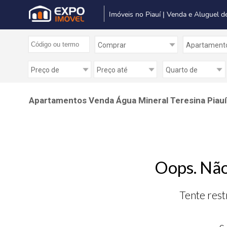
Imóveis no Piauí | Venda e Aluguel d
Apartamentos Venda Água Mineral Teresina Piauí
Oops. Não
Tente rest