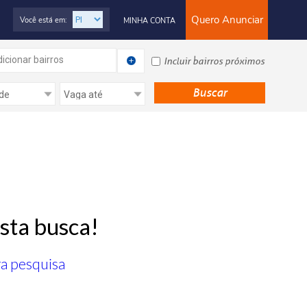
Quero Anunciar
Você está em:
MINHA CONTA
icionar bairros
Incluir bairros próximos
sta busca!
ra pesquisa