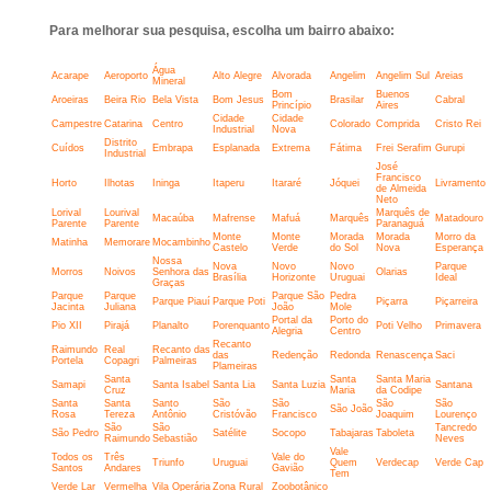
Para melhorar sua pesquisa, escolha um bairro abaixo:
Água
Acarape
Aeroporto
Alto Alegre
Alvorada
Angelim
Angelim Sul
Areias
Mineral
Bom
Buenos
Aroeiras
Beira Rio
Bela Vista
Bom Jesus
Brasilar
Cabral
Princípio
Aires
Cidade
Cidade
Campestre
Catarina
Centro
Colorado
Comprida
Cristo Rei
Industrial
Nova
Distrito
Cuídos
Embrapa
Esplanada
Extrema
Fátima
Frei Serafim
Gurupi
Industrial
José
Francisco
Horto
Ilhotas
Ininga
Itaperu
Itararé
Jóquei
Livramento
de Almeida
Neto
Lorival
Lourival
Marquês de
Macaúba
Mafrense
Mafuá
Marquês
Matadouro
Parente
Parente
Paranaguá
Monte
Monte
Morada
Morada
Morro da
Matinha
Memorare
Mocambinho
Castelo
Verde
do Sol
Nova
Esperança
Nossa
Nova
Novo
Novo
Parque
Morros
Noivos
Senhora das
Olarias
Brasília
Horizonte
Uruguai
Ideal
Graças
Parque
Parque
Parque São
Pedra
Parque Piauí
Parque Poti
Piçarra
Piçarreira
Jacinta
Juliana
João
Mole
Portal da
Porto do
Pio XII
Pirajá
Planalto
Porenquanto
Poti Velho
Primavera
Alegria
Centro
Recanto
Raimundo
Real
Recanto das
das
Redenção
Redonda
Renascença
Saci
Portela
Copagri
Palmeiras
Plameiras
Santa
Santa
Santa Maria
Samapi
Santa Isabel
Santa Lia
Santa Luzia
Santana
Cruz
Maria
da Codipe
Santa
Santa
Santo
São
São
São
São
São João
Rosa
Tereza
Antônio
Cristóvão
Francisco
Joaquim
Lourenço
São
São
Tancredo
São Pedro
Satélite
Socopo
Tabajaras
Taboleta
Raimundo
Sebastião
Neves
Vale
Todos os
Três
Vale do
Triunfo
Uruguai
Quem
Verdecap
Verde Cap
Santos
Andares
Gavião
Tem
Verde Lar
Vermelha
Vila Operária
Zona Rural
Zoobotânico