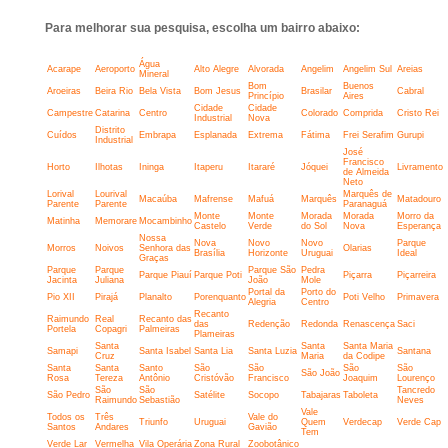
Para melhorar sua pesquisa, escolha um bairro abaixo:
Água
Acarape
Aeroporto
Alto Alegre
Alvorada
Angelim
Angelim Sul
Areias
Mineral
Bom
Buenos
Aroeiras
Beira Rio
Bela Vista
Bom Jesus
Brasilar
Cabral
Princípio
Aires
Cidade
Cidade
Campestre
Catarina
Centro
Colorado
Comprida
Cristo Rei
Industrial
Nova
Distrito
Cuídos
Embrapa
Esplanada
Extrema
Fátima
Frei Serafim
Gurupi
Industrial
José
Francisco
Horto
Ilhotas
Ininga
Itaperu
Itararé
Jóquei
Livramento
de Almeida
Neto
Lorival
Lourival
Marquês de
Macaúba
Mafrense
Mafuá
Marquês
Matadouro
Parente
Parente
Paranaguá
Monte
Monte
Morada
Morada
Morro da
Matinha
Memorare
Mocambinho
Castelo
Verde
do Sol
Nova
Esperança
Nossa
Nova
Novo
Novo
Parque
Morros
Noivos
Senhora das
Olarias
Brasília
Horizonte
Uruguai
Ideal
Graças
Parque
Parque
Parque São
Pedra
Parque Piauí
Parque Poti
Piçarra
Piçarreira
Jacinta
Juliana
João
Mole
Portal da
Porto do
Pio XII
Pirajá
Planalto
Porenquanto
Poti Velho
Primavera
Alegria
Centro
Recanto
Raimundo
Real
Recanto das
das
Redenção
Redonda
Renascença
Saci
Portela
Copagri
Palmeiras
Plameiras
Santa
Santa
Santa Maria
Samapi
Santa Isabel
Santa Lia
Santa Luzia
Santana
Cruz
Maria
da Codipe
Santa
Santa
Santo
São
São
São
São
São João
Rosa
Tereza
Antônio
Cristóvão
Francisco
Joaquim
Lourenço
São
São
Tancredo
São Pedro
Satélite
Socopo
Tabajaras
Taboleta
Raimundo
Sebastião
Neves
Vale
Todos os
Três
Vale do
Triunfo
Uruguai
Quem
Verdecap
Verde Cap
Santos
Andares
Gavião
Tem
Verde Lar
Vermelha
Vila Operária
Zona Rural
Zoobotânico