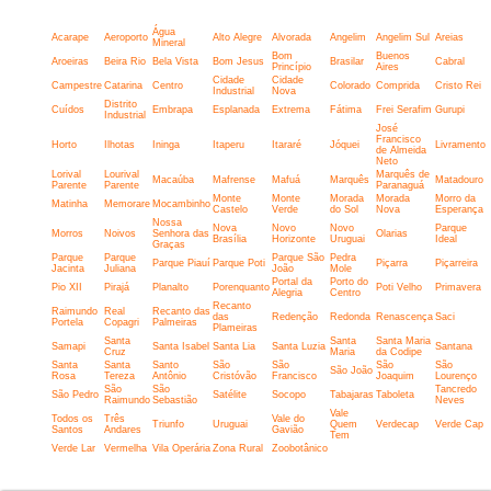
Água
Acarape
Aeroporto
Alto Alegre
Alvorada
Angelim
Angelim Sul
Areias
Mineral
Bom
Buenos
Aroeiras
Beira Rio
Bela Vista
Bom Jesus
Brasilar
Cabral
Princípio
Aires
Cidade
Cidade
Campestre
Catarina
Centro
Colorado
Comprida
Cristo Rei
Industrial
Nova
Distrito
Cuídos
Embrapa
Esplanada
Extrema
Fátima
Frei Serafim
Gurupi
Industrial
José
Francisco
Horto
Ilhotas
Ininga
Itaperu
Itararé
Jóquei
Livramento
de Almeida
Neto
Lorival
Lourival
Marquês de
Macaúba
Mafrense
Mafuá
Marquês
Matadouro
Parente
Parente
Paranaguá
Monte
Monte
Morada
Morada
Morro da
Matinha
Memorare
Mocambinho
Castelo
Verde
do Sol
Nova
Esperança
Nossa
Nova
Novo
Novo
Parque
Morros
Noivos
Senhora das
Olarias
Brasília
Horizonte
Uruguai
Ideal
Graças
Parque
Parque
Parque São
Pedra
Parque Piauí
Parque Poti
Piçarra
Piçarreira
Jacinta
Juliana
João
Mole
Portal da
Porto do
Pio XII
Pirajá
Planalto
Porenquanto
Poti Velho
Primavera
Alegria
Centro
Recanto
Raimundo
Real
Recanto das
das
Redenção
Redonda
Renascença
Saci
Portela
Copagri
Palmeiras
Plameiras
Santa
Santa
Santa Maria
Samapi
Santa Isabel
Santa Lia
Santa Luzia
Santana
Cruz
Maria
da Codipe
Santa
Santa
Santo
São
São
São
São
São João
Rosa
Tereza
Antônio
Cristóvão
Francisco
Joaquim
Lourenço
São
São
Tancredo
São Pedro
Satélite
Socopo
Tabajaras
Taboleta
Raimundo
Sebastião
Neves
Vale
Todos os
Três
Vale do
Triunfo
Uruguai
Quem
Verdecap
Verde Cap
Santos
Andares
Gavião
Tem
Verde Lar
Vermelha
Vila Operária
Zona Rural
Zoobotânico