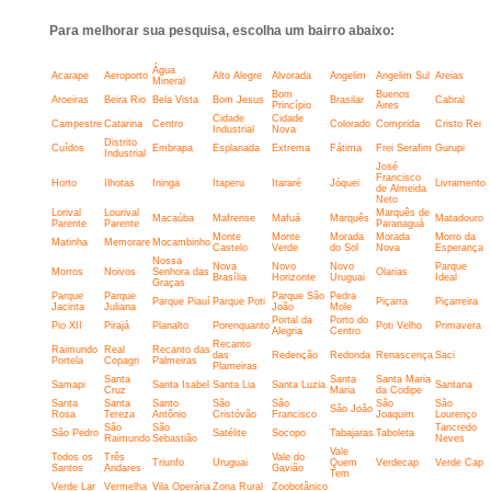
Para melhorar sua pesquisa, escolha um bairro abaixo:
Água
Acarape
Aeroporto
Alto Alegre
Alvorada
Angelim
Angelim Sul
Areias
Mineral
Bom
Buenos
Aroeiras
Beira Rio
Bela Vista
Bom Jesus
Brasilar
Cabral
Princípio
Aires
Cidade
Cidade
Campestre
Catarina
Centro
Colorado
Comprida
Cristo Rei
Industrial
Nova
Distrito
Cuídos
Embrapa
Esplanada
Extrema
Fátima
Frei Serafim
Gurupi
Industrial
José
Francisco
Horto
Ilhotas
Ininga
Itaperu
Itararé
Jóquei
Livramento
de Almeida
Neto
Lorival
Lourival
Marquês de
Macaúba
Mafrense
Mafuá
Marquês
Matadouro
Parente
Parente
Paranaguá
Monte
Monte
Morada
Morada
Morro da
Matinha
Memorare
Mocambinho
Castelo
Verde
do Sol
Nova
Esperança
Nossa
Nova
Novo
Novo
Parque
Morros
Noivos
Senhora das
Olarias
Brasília
Horizonte
Uruguai
Ideal
Graças
Parque
Parque
Parque São
Pedra
Parque Piauí
Parque Poti
Piçarra
Piçarreira
Jacinta
Juliana
João
Mole
Portal da
Porto do
Pio XII
Pirajá
Planalto
Porenquanto
Poti Velho
Primavera
Alegria
Centro
Recanto
Raimundo
Real
Recanto das
das
Redenção
Redonda
Renascença
Saci
Portela
Copagri
Palmeiras
Plameiras
Santa
Santa
Santa Maria
Samapi
Santa Isabel
Santa Lia
Santa Luzia
Santana
Cruz
Maria
da Codipe
Santa
Santa
Santo
São
São
São
São
São João
Rosa
Tereza
Antônio
Cristóvão
Francisco
Joaquim
Lourenço
São
São
Tancredo
São Pedro
Satélite
Socopo
Tabajaras
Taboleta
Raimundo
Sebastião
Neves
Vale
Todos os
Três
Vale do
Triunfo
Uruguai
Quem
Verdecap
Verde Cap
Santos
Andares
Gavião
Tem
Verde Lar
Vermelha
Vila Operária
Zona Rural
Zoobotânico