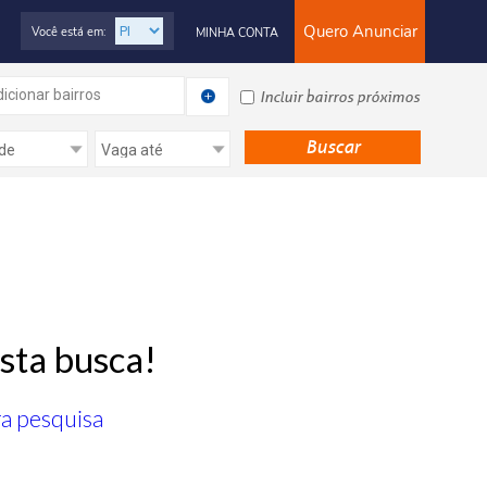
Quero Anunciar
Você está em:
MINHA CONTA
icionar bairros
Incluir bairros próximos
sta busca!
ra pesquisa