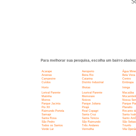
S
Para melhorar sua pesquisa, escolha um bairro abaixo
Acarape
Aeroporto
Água Miner
Aroeiras
Beira Rio
Bela Vista
Campestre
Catarina
Centro
Cuídos
Distrito Industrial
Embrapa
Horto
Ilhotas
Ininga
Lorival Parente
Lourival Parente
Macaúba
Matinha
Memorare
Mocambin
Morros
Noivos
Nossa Sen
Parque Jacinta
Parque Juliana
Parque Pia
Pio XII
Pirajá
Planalto
Raimundo Portela
Real Copagri
Recanto d
Samapi
Santa Cruz
Santa Isab
Santa Rosa
Santa Tereza
Santo Antô
São Pedro
São Raimundo
São Sebas
Todos os Santos
Três Andares
Triunfo
Verde Lar
Vermelha
Vila Operár