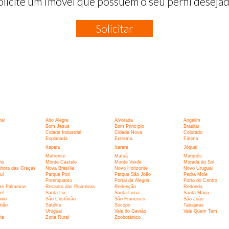
olicite um Imóvel que possuem o seu perfil desejad
Solicitar
:
al
Alto Alegre
Alvorada
Angelim
Bom Jesus
Bom Princípio
Brasilar
Cidade Industrial
Cidade Nova
Colorado
Esplanada
Extrema
Fátima
Itaperu
Itararé
Jóquei
Mafrense
Mafuá
Marquês
ho
Monte Castelo
Monte Verde
Morada do Sol
hora das Graças
Nova Brasília
Novo Horizonte
Novo Uruguai
uí
Parque Poti
Parque São João
Pedra Mole
Porenquanto
Portal da Alegria
Porto do Centro
as Palmeiras
Recanto das Plameiras
Redenção
Redonda
el
Santa Lia
Santa Luzia
Santa Maria
nio
São Cristóvão
São Francisco
São João
tião
Satélite
Socopo
Tabajaras
Uruguai
Vale do Gavião
Vale Quem Tem
ia
Zona Rural
Zoobotânico