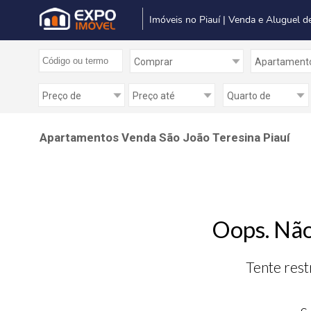
Imóveis no Piauí | Venda e Aluguel d
Apartamentos Venda São João Teresina Piauí
Oops. Não
Tente rest