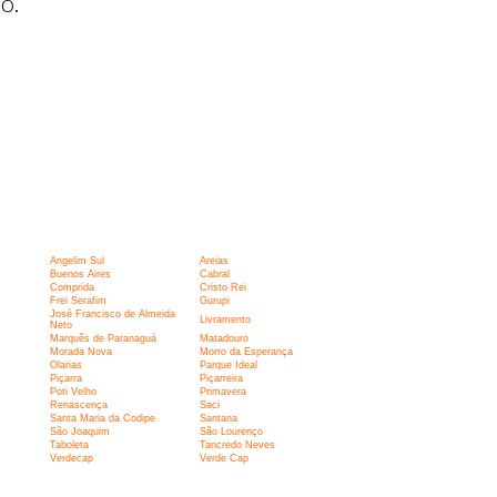
o.
Angelim Sul
Areias
Buenos Aires
Cabral
Comprida
Cristo Rei
Frei Serafim
Gurupi
José Francisco de Almeida
Livramento
Neto
Marquês de Paranaguá
Matadouro
Morada Nova
Morro da Esperança
Olarias
Parque Ideal
Piçarra
Piçarreira
Poti Velho
Primavera
Renascença
Saci
Santa Maria da Codipe
Santana
São Joaquim
São Lourenço
Taboleta
Tancredo Neves
Verdecap
Verde Cap