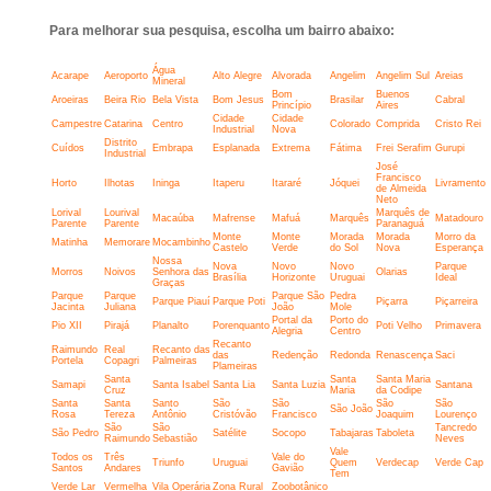
Para melhorar sua pesquisa, escolha um bairro abaixo:
Água
Acarape
Aeroporto
Alto Alegre
Alvorada
Angelim
Angelim Sul
Areias
Mineral
Bom
Buenos
Aroeiras
Beira Rio
Bela Vista
Bom Jesus
Brasilar
Cabral
Princípio
Aires
Cidade
Cidade
Campestre
Catarina
Centro
Colorado
Comprida
Cristo Rei
Industrial
Nova
Distrito
Cuídos
Embrapa
Esplanada
Extrema
Fátima
Frei Serafim
Gurupi
Industrial
José
Francisco
Horto
Ilhotas
Ininga
Itaperu
Itararé
Jóquei
Livramento
de Almeida
Neto
Lorival
Lourival
Marquês de
Macaúba
Mafrense
Mafuá
Marquês
Matadouro
Parente
Parente
Paranaguá
Monte
Monte
Morada
Morada
Morro da
Matinha
Memorare
Mocambinho
Castelo
Verde
do Sol
Nova
Esperança
Nossa
Nova
Novo
Novo
Parque
Morros
Noivos
Senhora das
Olarias
Brasília
Horizonte
Uruguai
Ideal
Graças
Parque
Parque
Parque São
Pedra
Parque Piauí
Parque Poti
Piçarra
Piçarreira
Jacinta
Juliana
João
Mole
Portal da
Porto do
Pio XII
Pirajá
Planalto
Porenquanto
Poti Velho
Primavera
Alegria
Centro
Recanto
Raimundo
Real
Recanto das
das
Redenção
Redonda
Renascença
Saci
Portela
Copagri
Palmeiras
Plameiras
Santa
Santa
Santa Maria
Samapi
Santa Isabel
Santa Lia
Santa Luzia
Santana
Cruz
Maria
da Codipe
Santa
Santa
Santo
São
São
São
São
São João
Rosa
Tereza
Antônio
Cristóvão
Francisco
Joaquim
Lourenço
São
São
Tancredo
São Pedro
Satélite
Socopo
Tabajaras
Taboleta
Raimundo
Sebastião
Neves
Vale
Todos os
Três
Vale do
Triunfo
Uruguai
Quem
Verdecap
Verde Cap
Santos
Andares
Gavião
Tem
Verde Lar
Vermelha
Vila Operária
Zona Rural
Zoobotânico