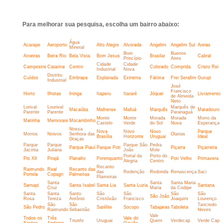
Para melhorar sua pesquisa, escolha um bairro abaixo:
Água
Acarape
Aeroporto
Alto Alegre
Alvorada
Angelim
Angelim Sul
Areias
Mineral
Bom
Buenos
Aroeiras
Beira Rio
Bela Vista
Bom Jesus
Brasilar
Cabral
Princípio
Aires
Cidade
Cidade
Campestre
Catarina
Centro
Colorado
Comprida
Cristo Rei
Industrial
Nova
Distrito
Cuídos
Embrapa
Esplanada
Extrema
Fátima
Frei Serafim
Gurupi
Industrial
José
Francisco
Horto
Ilhotas
Ininga
Itaperu
Itararé
Jóquei
Livramento
de Almeida
Neto
Lorival
Lourival
Marquês de
Macaúba
Mafrense
Mafuá
Marquês
Matadouro
Parente
Parente
Paranaguá
Monte
Monte
Morada
Morada
Morro da
Matinha
Memorare
Mocambinho
Castelo
Verde
do Sol
Nova
Esperança
Nossa
Nova
Novo
Novo
Parque
Morros
Noivos
Senhora das
Olarias
Brasília
Horizonte
Uruguai
Ideal
Graças
Parque
Parque
Parque São
Pedra
Parque Piauí
Parque Poti
Piçarra
Piçarreira
Jacinta
Juliana
João
Mole
Portal da
Porto do
Pio XII
Pirajá
Planalto
Porenquanto
Poti Velho
Primavera
Alegria
Centro
Recanto
Raimundo
Real
Recanto das
das
Redenção
Redonda
Renascença
Saci
Portela
Copagri
Palmeiras
Plameiras
Santa
Santa
Santa Maria
Samapi
Santa Isabel
Santa Lia
Santa Luzia
Santana
Cruz
Maria
da Codipe
Santa
Santa
Santo
São
São
São
São
São João
Rosa
Tereza
Antônio
Cristóvão
Francisco
Joaquim
Lourenço
São
São
Tancredo
São Pedro
Satélite
Socopo
Tabajaras
Taboleta
Raimundo
Sebastião
Neves
Vale
Todos os
Três
Vale do
Triunfo
Uruguai
Quem
Verdecap
Verde Cap
Santos
Andares
Gavião