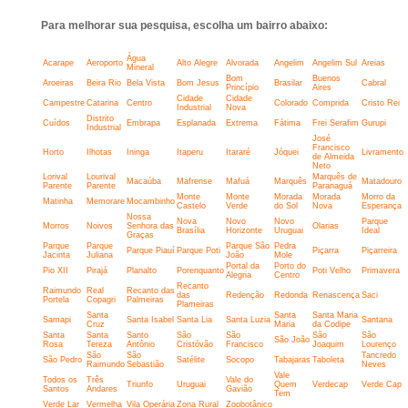
Para melhorar sua pesquisa, escolha um bairro abaixo:
Água
Acarape
Aeroporto
Alto Alegre
Alvorada
Angelim
Angelim Sul
Areias
Mineral
Bom
Buenos
Aroeiras
Beira Rio
Bela Vista
Bom Jesus
Brasilar
Cabral
Princípio
Aires
Cidade
Cidade
Campestre
Catarina
Centro
Colorado
Comprida
Cristo Rei
Industrial
Nova
Distrito
Cuídos
Embrapa
Esplanada
Extrema
Fátima
Frei Serafim
Gurupi
Industrial
José
Francisco
Horto
Ilhotas
Ininga
Itaperu
Itararé
Jóquei
Livramento
de Almeida
Neto
Lorival
Lourival
Marquês de
Macaúba
Mafrense
Mafuá
Marquês
Matadouro
Parente
Parente
Paranaguá
Monte
Monte
Morada
Morada
Morro da
Matinha
Memorare
Mocambinho
Castelo
Verde
do Sol
Nova
Esperança
Nossa
Nova
Novo
Novo
Parque
Morros
Noivos
Senhora das
Olarias
Brasília
Horizonte
Uruguai
Ideal
Graças
Parque
Parque
Parque São
Pedra
Parque Piauí
Parque Poti
Piçarra
Piçarreira
Jacinta
Juliana
João
Mole
Portal da
Porto do
Pio XII
Pirajá
Planalto
Porenquanto
Poti Velho
Primavera
Alegria
Centro
Recanto
Raimundo
Real
Recanto das
das
Redenção
Redonda
Renascença
Saci
Portela
Copagri
Palmeiras
Plameiras
Santa
Santa
Santa Maria
Samapi
Santa Isabel
Santa Lia
Santa Luzia
Santana
Cruz
Maria
da Codipe
Santa
Santa
Santo
São
São
São
São
São João
Rosa
Tereza
Antônio
Cristóvão
Francisco
Joaquim
Lourenço
São
São
Tancredo
São Pedro
Satélite
Socopo
Tabajaras
Taboleta
Raimundo
Sebastião
Neves
Vale
Todos os
Três
Vale do
Triunfo
Uruguai
Quem
Verdecap
Verde Cap
Santos
Andares
Gavião
Tem
Verde Lar
Vermelha
Vila Operária
Zona Rural
Zoobotânico