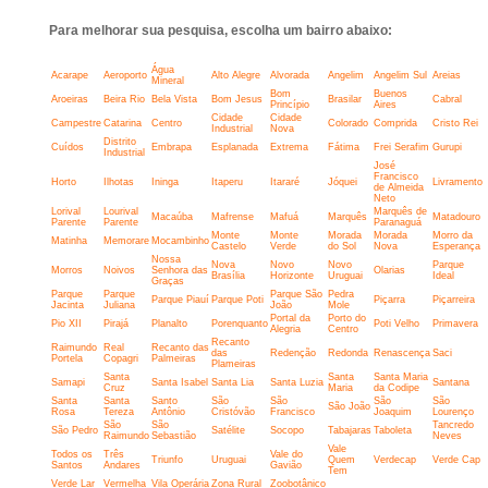
Para melhorar sua pesquisa, escolha um bairro abaixo:
Água
Acarape
Aeroporto
Alto Alegre
Alvorada
Angelim
Angelim Sul
Areias
Mineral
Bom
Buenos
Aroeiras
Beira Rio
Bela Vista
Bom Jesus
Brasilar
Cabral
Princípio
Aires
Cidade
Cidade
Campestre
Catarina
Centro
Colorado
Comprida
Cristo Rei
Industrial
Nova
Distrito
Cuídos
Embrapa
Esplanada
Extrema
Fátima
Frei Serafim
Gurupi
Industrial
José
Francisco
Horto
Ilhotas
Ininga
Itaperu
Itararé
Jóquei
Livramento
de Almeida
Neto
Lorival
Lourival
Marquês de
Macaúba
Mafrense
Mafuá
Marquês
Matadouro
Parente
Parente
Paranaguá
Monte
Monte
Morada
Morada
Morro da
Matinha
Memorare
Mocambinho
Castelo
Verde
do Sol
Nova
Esperança
Nossa
Nova
Novo
Novo
Parque
Morros
Noivos
Senhora das
Olarias
Brasília
Horizonte
Uruguai
Ideal
Graças
Parque
Parque
Parque São
Pedra
Parque Piauí
Parque Poti
Piçarra
Piçarreira
Jacinta
Juliana
João
Mole
Portal da
Porto do
Pio XII
Pirajá
Planalto
Porenquanto
Poti Velho
Primavera
Alegria
Centro
Recanto
Raimundo
Real
Recanto das
das
Redenção
Redonda
Renascença
Saci
Portela
Copagri
Palmeiras
Plameiras
Santa
Santa
Santa Maria
Samapi
Santa Isabel
Santa Lia
Santa Luzia
Santana
Cruz
Maria
da Codipe
Santa
Santa
Santo
São
São
São
São
São João
Rosa
Tereza
Antônio
Cristóvão
Francisco
Joaquim
Lourenço
São
São
Tancredo
São Pedro
Satélite
Socopo
Tabajaras
Taboleta
Raimundo
Sebastião
Neves
Vale
Todos os
Três
Vale do
Triunfo
Uruguai
Quem
Verdecap
Verde Cap
Santos
Andares
Gavião
Tem
Verde Lar
Vermelha
Vila Operária
Zona Rural
Zoobotânico