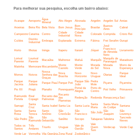
Para melhorar sua pesquisa, escolha um bairro abaixo:
Água
Acarape
Aeroporto
Alto Alegre
Alvorada
Angelim
Angelim Sul
Areias
Mineral
Bom
Buenos
Aroeiras
Beira Rio
Bela Vista
Bom Jesus
Brasilar
Cabral
Princípio
Aires
Cidade
Cidade
Campestre
Catarina
Centro
Colorado
Comprida
Cristo Rei
Industrial
Nova
Distrito
Cuídos
Embrapa
Esplanada
Extrema
Fátima
Frei Serafim
Gurupi
Industrial
José
Francisco
Horto
Ilhotas
Ininga
Itaperu
Itararé
Jóquei
Livramento
de Almeida
Neto
Lorival
Lourival
Marquês de
Macaúba
Mafrense
Mafuá
Marquês
Matadouro
Parente
Parente
Paranaguá
Monte
Monte
Morada
Morada
Morro da
Matinha
Memorare
Mocambinho
Castelo
Verde
do Sol
Nova
Esperança
Nossa
Nova
Novo
Novo
Parque
Morros
Noivos
Senhora das
Olarias
Brasília
Horizonte
Uruguai
Ideal
Graças
Parque
Parque
Parque São
Pedra
Parque Piauí
Parque Poti
Piçarra
Piçarreira
Jacinta
Juliana
João
Mole
Portal da
Porto do
Pio XII
Pirajá
Planalto
Porenquanto
Poti Velho
Primavera
Alegria
Centro
Recanto
Raimundo
Real
Recanto das
das
Redenção
Redonda
Renascença
Saci
Portela
Copagri
Palmeiras
Plameiras
Santa
Santa
Santa Maria
Samapi
Santa Isabel
Santa Lia
Santa Luzia
Santana
Cruz
Maria
da Codipe
Santa
Santa
Santo
São
São
São
São
São João
Rosa
Tereza
Antônio
Cristóvão
Francisco
Joaquim
Lourenço
São
São
Tancredo
São Pedro
Satélite
Socopo
Tabajaras
Taboleta
Raimundo
Sebastião
Neves
Vale
Todos os
Três
Vale do
Triunfo
Uruguai
Quem
Verdecap
Verde Cap
Santos
Andares
Gavião
Tem
Verde Lar
Vermelha
Vila Operária
Zona Rural
Zoobotânico