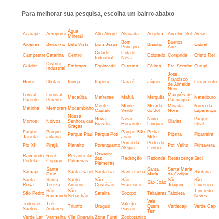
Para melhorar sua pesquisa, escolha um bairro abaixo:
Água
Acarape
Aeroporto
Alto Alegre
Alvorada
Angelim
Angelim Sul
Areias
Mineral
Bom
Buenos
Aroeiras
Beira Rio
Bela Vista
Bom Jesus
Brasilar
Cabral
Princípio
Aires
Cidade
Cidade
Campestre
Catarina
Centro
Colorado
Comprida
Cristo Rei
Industrial
Nova
Distrito
Cuídos
Embrapa
Esplanada
Extrema
Fátima
Frei Serafim
Gurupi
Industrial
José
Francisco
Horto
Ilhotas
Ininga
Itaperu
Itararé
Jóquei
Livramento
de Almeida
Neto
Lorival
Lourival
Marquês de
Macaúba
Mafrense
Mafuá
Marquês
Matadouro
Parente
Parente
Paranaguá
Monte
Monte
Morada
Morada
Morro da
Matinha
Memorare
Mocambinho
Castelo
Verde
do Sol
Nova
Esperança
Nossa
Nova
Novo
Novo
Parque
Morros
Noivos
Senhora das
Olarias
Brasília
Horizonte
Uruguai
Ideal
Graças
Parque
Parque
Parque São
Pedra
Parque Piauí
Parque Poti
Piçarra
Piçarreira
Jacinta
Juliana
João
Mole
Portal da
Porto do
Pio XII
Pirajá
Planalto
Porenquanto
Poti Velho
Primavera
Alegria
Centro
Recanto
Raimundo
Real
Recanto das
das
Redenção
Redonda
Renascença
Saci
Portela
Copagri
Palmeiras
Plameiras
Santa
Santa
Santa Maria
Samapi
Santa Isabel
Santa Lia
Santa Luzia
Santana
Cruz
Maria
da Codipe
Santa
Santa
Santo
São
São
São
São
São João
Rosa
Tereza
Antônio
Cristóvão
Francisco
Joaquim
Lourenço
São
São
Tancredo
São Pedro
Satélite
Socopo
Tabajaras
Taboleta
Raimundo
Sebastião
Neves
Vale
Todos os
Três
Vale do
Triunfo
Uruguai
Quem
Verdecap
Verde Cap
Santos
Andares
Gavião
Tem
Verde Lar
Vermelha
Vila Operária
Zona Rural
Zoobotânico