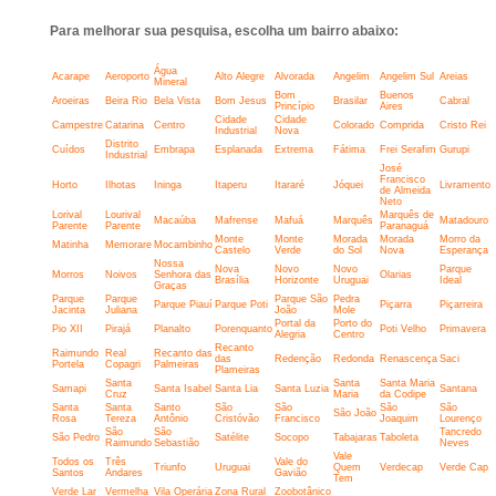
Para melhorar sua pesquisa, escolha um bairro abaixo:
Água
Acarape
Aeroporto
Alto Alegre
Alvorada
Angelim
Angelim Sul
Areias
Mineral
Bom
Buenos
Aroeiras
Beira Rio
Bela Vista
Bom Jesus
Brasilar
Cabral
Princípio
Aires
Cidade
Cidade
Campestre
Catarina
Centro
Colorado
Comprida
Cristo Rei
Industrial
Nova
Distrito
Cuídos
Embrapa
Esplanada
Extrema
Fátima
Frei Serafim
Gurupi
Industrial
José
Francisco
Horto
Ilhotas
Ininga
Itaperu
Itararé
Jóquei
Livramento
de Almeida
Neto
Lorival
Lourival
Marquês de
Macaúba
Mafrense
Mafuá
Marquês
Matadouro
Parente
Parente
Paranaguá
Monte
Monte
Morada
Morada
Morro da
Matinha
Memorare
Mocambinho
Castelo
Verde
do Sol
Nova
Esperança
Nossa
Nova
Novo
Novo
Parque
Morros
Noivos
Senhora das
Olarias
Brasília
Horizonte
Uruguai
Ideal
Graças
Parque
Parque
Parque São
Pedra
Parque Piauí
Parque Poti
Piçarra
Piçarreira
Jacinta
Juliana
João
Mole
Portal da
Porto do
Pio XII
Pirajá
Planalto
Porenquanto
Poti Velho
Primavera
Alegria
Centro
Recanto
Raimundo
Real
Recanto das
das
Redenção
Redonda
Renascença
Saci
Portela
Copagri
Palmeiras
Plameiras
Santa
Santa
Santa Maria
Samapi
Santa Isabel
Santa Lia
Santa Luzia
Santana
Cruz
Maria
da Codipe
Santa
Santa
Santo
São
São
São
São
São João
Rosa
Tereza
Antônio
Cristóvão
Francisco
Joaquim
Lourenço
São
São
Tancredo
São Pedro
Satélite
Socopo
Tabajaras
Taboleta
Raimundo
Sebastião
Neves
Vale
Todos os
Três
Vale do
Triunfo
Uruguai
Quem
Verdecap
Verde Cap
Santos
Andares
Gavião
Tem
Verde Lar
Vermelha
Vila Operária
Zona Rural
Zoobotânico