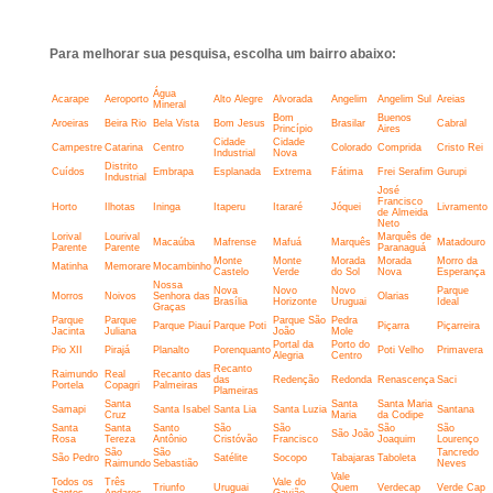
Para melhorar sua pesquisa, escolha um bairro abaixo:
Água
Acarape
Aeroporto
Alto Alegre
Alvorada
Angelim
Angelim Sul
Areias
Mineral
Bom
Buenos
Aroeiras
Beira Rio
Bela Vista
Bom Jesus
Brasilar
Cabral
Princípio
Aires
Cidade
Cidade
Campestre
Catarina
Centro
Colorado
Comprida
Cristo Rei
Industrial
Nova
Distrito
Cuídos
Embrapa
Esplanada
Extrema
Fátima
Frei Serafim
Gurupi
Industrial
José
Francisco
Horto
Ilhotas
Ininga
Itaperu
Itararé
Jóquei
Livramento
de Almeida
Neto
Lorival
Lourival
Marquês de
Macaúba
Mafrense
Mafuá
Marquês
Matadouro
Parente
Parente
Paranaguá
Monte
Monte
Morada
Morada
Morro da
Matinha
Memorare
Mocambinho
Castelo
Verde
do Sol
Nova
Esperança
Nossa
Nova
Novo
Novo
Parque
Morros
Noivos
Senhora das
Olarias
Brasília
Horizonte
Uruguai
Ideal
Graças
Parque
Parque
Parque São
Pedra
Parque Piauí
Parque Poti
Piçarra
Piçarreira
Jacinta
Juliana
João
Mole
Portal da
Porto do
Pio XII
Pirajá
Planalto
Porenquanto
Poti Velho
Primavera
Alegria
Centro
Recanto
Raimundo
Real
Recanto das
das
Redenção
Redonda
Renascença
Saci
Portela
Copagri
Palmeiras
Plameiras
Santa
Santa
Santa Maria
Samapi
Santa Isabel
Santa Lia
Santa Luzia
Santana
Cruz
Maria
da Codipe
Santa
Santa
Santo
São
São
São
São
São João
Rosa
Tereza
Antônio
Cristóvão
Francisco
Joaquim
Lourenço
São
São
Tancredo
São Pedro
Satélite
Socopo
Tabajaras
Taboleta
Raimundo
Sebastião
Neves
Vale
Todos os
Três
Vale do
Triunfo
Uruguai
Quem
Verdecap
Verde Cap
Santos
Andares
Gavião