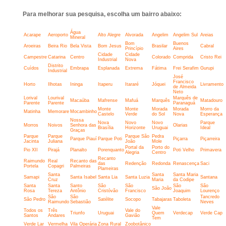
Para melhorar sua pesquisa, escolha um bairro abaixo:
Água
Acarape
Aeroporto
Alto Alegre
Alvorada
Angelim
Angelim Sul
Areias
Mineral
Bom
Buenos
Aroeiras
Beira Rio
Bela Vista
Bom Jesus
Brasilar
Cabral
Princípio
Aires
Cidade
Cidade
Campestre
Catarina
Centro
Colorado
Comprida
Cristo Rei
Industrial
Nova
Distrito
Cuídos
Embrapa
Esplanada
Extrema
Fátima
Frei Serafim
Gurupi
Industrial
José
Francisco
Horto
Ilhotas
Ininga
Itaperu
Itararé
Jóquei
Livramento
de Almeida
Neto
Lorival
Lourival
Marquês de
Macaúba
Mafrense
Mafuá
Marquês
Matadouro
Parente
Parente
Paranaguá
Monte
Monte
Morada
Morada
Morro da
Matinha
Memorare
Mocambinho
Castelo
Verde
do Sol
Nova
Esperança
Nossa
Nova
Novo
Novo
Parque
Morros
Noivos
Senhora das
Olarias
Brasília
Horizonte
Uruguai
Ideal
Graças
Parque
Parque
Parque São
Pedra
Parque Piauí
Parque Poti
Piçarra
Piçarreira
Jacinta
Juliana
João
Mole
Portal da
Porto do
Pio XII
Pirajá
Planalto
Porenquanto
Poti Velho
Primavera
Alegria
Centro
Recanto
Raimundo
Real
Recanto das
das
Redenção
Redonda
Renascença
Saci
Portela
Copagri
Palmeiras
Plameiras
Santa
Santa
Santa Maria
Samapi
Santa Isabel
Santa Lia
Santa Luzia
Santana
Cruz
Maria
da Codipe
Santa
Santa
Santo
São
São
São
São
São João
Rosa
Tereza
Antônio
Cristóvão
Francisco
Joaquim
Lourenço
São
São
Tancredo
São Pedro
Satélite
Socopo
Tabajaras
Taboleta
Raimundo
Sebastião
Neves
Vale
Todos os
Três
Vale do
Triunfo
Uruguai
Quem
Verdecap
Verde Cap
Santos
Andares
Gavião
Tem
Verde Lar
Vermelha
Vila Operária
Zona Rural
Zoobotânico