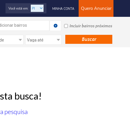
Quero Anunciar
Você está em:
MINHA CONTA
icionar bairros
Incluir bairros próximos
sta busca!
ra pesquisa