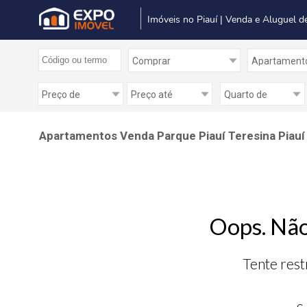
Imóveis no Piauí | Venda e Aluguel d
Apartamentos Venda Parque Piauí Teresina Piauí
Oops. Não
Tente rest