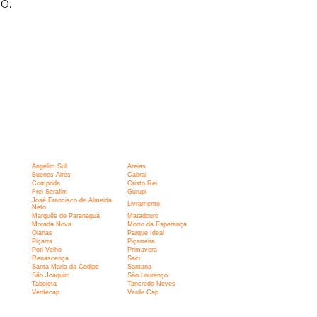
o.
Angelim Sul
Areias
Buenos Aires
Cabral
Comprida
Cristo Rei
Frei Serafim
Gurupi
José Francisco de Almeida
Livramento
Neto
Marquês de Paranaguá
Matadouro
Morada Nova
Morro da Esperança
Olarias
Parque Ideal
Piçarra
Piçarreira
Poti Velho
Primavera
Renascença
Saci
Santa Maria da Codipe
Santana
São Joaquim
São Lourenço
Taboleta
Tancredo Neves
Verdecap
Verde Cap