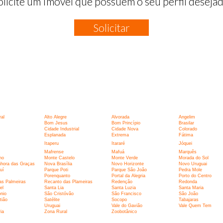
olicite um Imóvel que possuem o seu perfil desejad
Solicitar
:
al
Alto Alegre
Alvorada
Angelim
Bom Jesus
Bom Princípio
Brasilar
Cidade Industrial
Cidade Nova
Colorado
Esplanada
Extrema
Fátima
Itaperu
Itararé
Jóquei
Mafrense
Mafuá
Marquês
ho
Monte Castelo
Monte Verde
Morada do Sol
hora das Graças
Nova Brasília
Novo Horizonte
Novo Uruguai
uí
Parque Poti
Parque São João
Pedra Mole
Porenquanto
Portal da Alegria
Porto do Centro
as Palmeiras
Recanto das Plameiras
Redenção
Redonda
el
Santa Lia
Santa Luzia
Santa Maria
nio
São Cristóvão
São Francisco
São João
tião
Satélite
Socopo
Tabajaras
Uruguai
Vale do Gavião
Vale Quem Tem
ia
Zona Rural
Zoobotânico