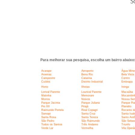
S
Para melhorar sua pesquisa, escolha um bairro abaixo
Acarape
Aeroporto
Água Miner
Aroeiras
Beira Rio
Bela Vista
Campestre
Catarina
Centro
Cuídos
Distrito Industrial
Embrapa
Horto
Ilhotas
Ininga
Lorival Parente
Lourival Parente
Macaúba
Matinha
Memorare
Mocambin
Morros
Noivos
Nossa Sen
Parque Jacinta
Parque Juliana
Parque Pia
Pio XII
Pirajá
Planalto
Raimundo Portela
Real Copagri
Recanto d
Samapi
Santa Cruz
Santa Isab
Santa Rosa
Santa Tereza
Santo Antô
São Pedro
São Raimundo
São Sebas
Todos os Santos
Três Andares
Triunfo
Verde Lar
Vermelha
Vila Operár