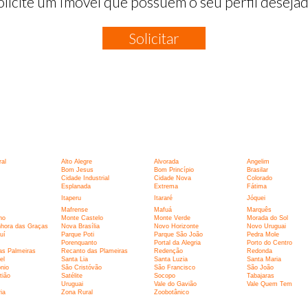
olicite um Imóvel que possuem o seu perfil desejad
Solicitar
:
al
Alto Alegre
Alvorada
Angelim
Bom Jesus
Bom Princípio
Brasilar
Cidade Industrial
Cidade Nova
Colorado
Esplanada
Extrema
Fátima
Itaperu
Itararé
Jóquei
Mafrense
Mafuá
Marquês
ho
Monte Castelo
Monte Verde
Morada do Sol
hora das Graças
Nova Brasília
Novo Horizonte
Novo Uruguai
uí
Parque Poti
Parque São João
Pedra Mole
Porenquanto
Portal da Alegria
Porto do Centro
as Palmeiras
Recanto das Plameiras
Redenção
Redonda
el
Santa Lia
Santa Luzia
Santa Maria
nio
São Cristóvão
São Francisco
São João
tião
Satélite
Socopo
Tabajaras
Uruguai
Vale do Gavião
Vale Quem Tem
ia
Zona Rural
Zoobotânico