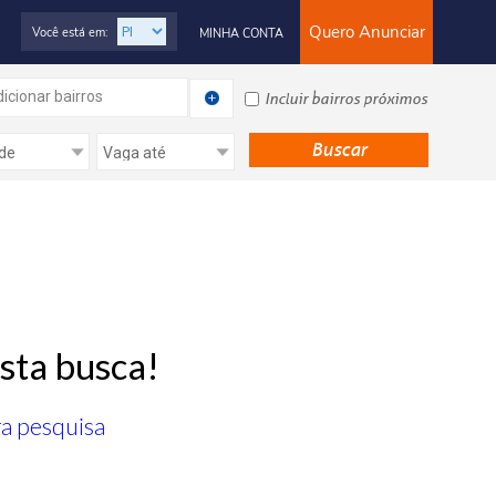
Quero Anunciar
Você está em:
MINHA CONTA
icionar bairros
Incluir bairros próximos
sta busca!
ra pesquisa