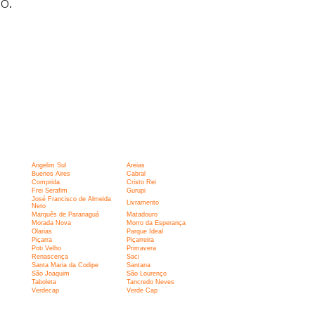
o.
Angelim Sul
Areias
Buenos Aires
Cabral
Comprida
Cristo Rei
Frei Serafim
Gurupi
José Francisco de Almeida
Livramento
Neto
Marquês de Paranaguá
Matadouro
Morada Nova
Morro da Esperança
Olarias
Parque Ideal
Piçarra
Piçarreira
Poti Velho
Primavera
Renascença
Saci
Santa Maria da Codipe
Santana
São Joaquim
São Lourenço
Taboleta
Tancredo Neves
Verdecap
Verde Cap