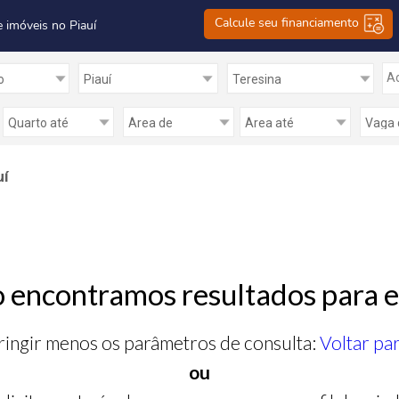
Calcule seu financiamento
e imóveis no Piauí
Ad
uí
 encontramos resultados para e
ringir menos os parâmetros de consulta:
Voltar pa
ou