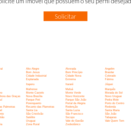
olicite um Imóvel que possuem o seu perfil desejad
Solicitar
:
al
Alto Alegre
Alvorada
Angelim
Bom Jesus
Bom Princípio
Brasilar
Cidade Industrial
Cidade Nova
Colorado
Esplanada
Extrema
Fátima
Itaperu
Itararé
Jóquei
Mafrense
Mafuá
Marquês
ho
Monte Castelo
Monte Verde
Morada do Sol
hora das Graças
Nova Brasília
Novo Horizonte
Novo Uruguai
uí
Parque Poti
Parque São João
Pedra Mole
Porenquanto
Portal da Alegria
Porto do Centro
as Palmeiras
Recanto das Plameiras
Redenção
Redonda
el
Santa Lia
Santa Luzia
Santa Maria
nio
São Cristóvão
São Francisco
São João
tião
Satélite
Socopo
Tabajaras
Uruguai
Vale do Gavião
Vale Quem Tem
ia
Zona Rural
Zoobotânico