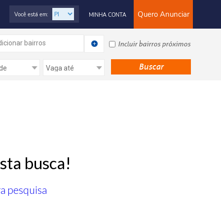
Quero Anunciar
Você está em:
MINHA CONTA
icionar bairros
Incluir bairros próximos
sta busca!
ra pesquisa