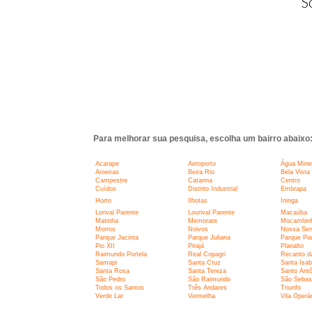
S
Para melhorar sua pesquisa, escolha um bairro abaixo
Acarape
Aeroporto
Água Miner
Aroeiras
Beira Rio
Bela Vista
Campestre
Catarina
Centro
Cuídos
Distrito Industrial
Embrapa
Horto
Ilhotas
Ininga
Lorival Parente
Lourival Parente
Macaúba
Matinha
Memorare
Mocambin
Morros
Noivos
Nossa Sen
Parque Jacinta
Parque Juliana
Parque Pia
Pio XII
Pirajá
Planalto
Raimundo Portela
Real Copagri
Recanto d
Samapi
Santa Cruz
Santa Isab
Santa Rosa
Santa Tereza
Santo Antô
São Pedro
São Raimundo
São Sebas
Todos os Santos
Três Andares
Triunfo
Verde Lar
Vermelha
Vila Operár