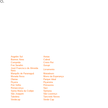
o.
Angelim Sul
Areias
Buenos Aires
Cabral
Comprida
Cristo Rei
Frei Serafim
Gurupi
José Francisco de Almeida
Livramento
Neto
Marquês de Paranaguá
Matadouro
Morada Nova
Morro da Esperança
Olarias
Parque Ideal
Piçarra
Piçarreira
Poti Velho
Primavera
Renascença
Saci
Santa Maria da Codipe
Santana
São Joaquim
São Lourenço
Taboleta
Tancredo Neves
Verdecap
Verde Cap