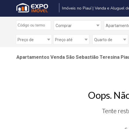
Imóveis no Piauí | Venda e Aluguel d
Apartamentos Venda São Sebastião Teresina Pia
Oops. Não
Tente rest