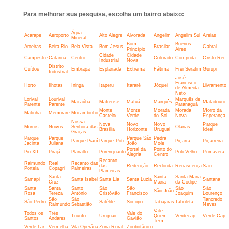
Para melhorar sua pesquisa, escolha um bairro abaixo:
Água
Acarape
Aeroporto
Alto Alegre
Alvorada
Angelim
Angelim Sul
Areias
Mineral
Bom
Buenos
Aroeiras
Beira Rio
Bela Vista
Bom Jesus
Brasilar
Cabral
Princípio
Aires
Cidade
Cidade
Campestre
Catarina
Centro
Colorado
Comprida
Cristo Rei
Industrial
Nova
Distrito
Cuídos
Embrapa
Esplanada
Extrema
Fátima
Frei Serafim
Gurupi
Industrial
José
Francisco
Horto
Ilhotas
Ininga
Itaperu
Itararé
Jóquei
Livramento
de Almeida
Neto
Lorival
Lourival
Marquês de
Macaúba
Mafrense
Mafuá
Marquês
Matadouro
Parente
Parente
Paranaguá
Monte
Monte
Morada
Morada
Morro da
Matinha
Memorare
Mocambinho
Castelo
Verde
do Sol
Nova
Esperança
Nossa
Nova
Novo
Novo
Parque
Morros
Noivos
Senhora das
Olarias
Brasília
Horizonte
Uruguai
Ideal
Graças
Parque
Parque
Parque São
Pedra
Parque Piauí
Parque Poti
Piçarra
Piçarreira
Jacinta
Juliana
João
Mole
Portal da
Porto do
Pio XII
Pirajá
Planalto
Porenquanto
Poti Velho
Primavera
Alegria
Centro
Recanto
Raimundo
Real
Recanto das
das
Redenção
Redonda
Renascença
Saci
Portela
Copagri
Palmeiras
Plameiras
Santa
Santa
Santa Maria
Samapi
Santa Isabel
Santa Lia
Santa Luzia
Santana
Cruz
Maria
da Codipe
Santa
Santa
Santo
São
São
São
São
São João
Rosa
Tereza
Antônio
Cristóvão
Francisco
Joaquim
Lourenço
São
São
Tancredo
São Pedro
Satélite
Socopo
Tabajaras
Taboleta
Raimundo
Sebastião
Neves
Vale
Todos os
Três
Vale do
Triunfo
Uruguai
Quem
Verdecap
Verde Cap
Santos
Andares
Gavião
Tem
Verde Lar
Vermelha
Vila Operária
Zona Rural
Zoobotânico