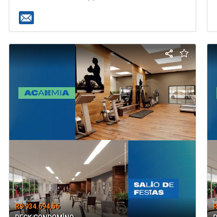
R$ 934.694,56
R