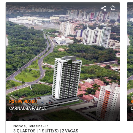
R$ 699.900,00
R
CARNAÚBA PALACE
Noivos , Teresina - PI
3 QUARTOS | 1 SUÍTE(S) | 2 VAGAS