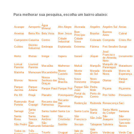
Para melhorar sua pesquisa, escolha um bairro abaixo:
Água
Acarape
Aeroporto
Alto Alegre
Alvorada
Angelim
Angelim Sul
Areias
Mineral
Bom
Buenos
Aroeiras
Beira Rio
Bela Vista
Bom Jesus
Brasilar
Cabral
Princípio
Aires
Cidade
Cidade
Campestre
Catarina
Centro
Colorado
Comprida
Cristo Rei
Industrial
Nova
Distrito
Cuídos
Embrapa
Esplanada
Extrema
Fátima
Frei Serafim
Gurupi
Industrial
José
Francisco
Horto
Ilhotas
Ininga
Itaperu
Itararé
Jóquei
Livramento
de Almeida
Neto
Lorival
Lourival
Marquês de
Macaúba
Mafrense
Mafuá
Marquês
Matadouro
Parente
Parente
Paranaguá
Monte
Monte
Morada
Morada
Morro da
Matinha
Memorare
Mocambinho
Castelo
Verde
do Sol
Nova
Esperança
Nossa
Nova
Novo
Novo
Parque
Morros
Noivos
Senhora das
Olarias
Brasília
Horizonte
Uruguai
Ideal
Graças
Parque
Parque
Parque São
Pedra
Parque Piauí
Parque Poti
Piçarra
Piçarreira
Jacinta
Juliana
João
Mole
Portal da
Porto do
Pio XII
Pirajá
Planalto
Porenquanto
Poti Velho
Primavera
Alegria
Centro
Recanto
Raimundo
Real
Recanto das
das
Redenção
Redonda
Renascença
Saci
Portela
Copagri
Palmeiras
Plameiras
Santa
Santa
Santa Maria
Samapi
Santa Isabel
Santa Lia
Santa Luzia
Santana
Cruz
Maria
da Codipe
Santa
Santa
Santo
São
São
São
São
São João
Rosa
Tereza
Antônio
Cristóvão
Francisco
Joaquim
Lourenço
São
São
Tancredo
São Pedro
Satélite
Socopo
Tabajaras
Taboleta
Raimundo
Sebastião
Neves
Vale
Todos os
Três
Vale do
Triunfo
Uruguai
Quem
Verdecap
Verde Cap
Santos
Andares
Gavião