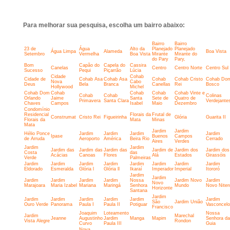
Para melhorar sua pesquisa, escolha um bairro abaixo:
Bairro
Bairro
23 de
Água
Alto da
Planejado
Planejado
Água Limpa
Alameda
Boa Vista
Setembro
Vermelha
Boa Vista
Mirante
Mirante do
do Pary
Pary,
Bom
Capão do
Capela do
Cassira
Canelas
Centro
Centro Norte
Centro Sul
Sucesso
Pequi
Piçarrão
Lúcia
Cidade
Cohab
Cidade de
Cohab Asa
Cohab Asa
Cohab
Cohab Cristo
Cohab Do
Nova
Cabo
Deus
Bela
Branca
Canellas
Rei
Bosco
Hollywood
Michel
Cohab Dom
Cohab
Cohab
Cohab
Cohab Vinte e
Cohab
Cohab
Colinas
Orlando
Jaime
Santa
Sete de
Quatro de
Primavera
Santa Clara
Verdejante
Chaves
Campos
Isabel
Maio
Dezembro
Condomínio
Residencial
Florais da
Frutal de
Construmat
Cristo Rei
Figueirinha
Glória
Guarita II
Florais da
Mata
Minas
Mata
Jardim
Jardim
Hélio Ponce
Jardim
Jardim
Jardim
Jardim
Ipase
Buenos
Campos
de Arruda
Aeroporto
América
Beira Rio
Cerrado
Aires
Verdes
Jardim
Jardim
Jardim das
Jardim das
Jardim das
Jardim de
Jardim dos
Jardim dos
Costa
das
Acácias
Canoas
Flores
Alá
Estados
Girassóis
Verde
Palmeiras
Jardim
Jardim
Jardim
Jardim
Jardim
Jardim
Jardim
Jardim
Eldorado
Esmeralda
Glória l
Glória ll
Ikaraí
Imperador
Imperial
Itororó
Jardim
Jardim
Jardim
Jardim
Jardim
Jardim
Nossa
Jardim Novo
Jardim
Novo
Marajoara
Maria Izabel
Mariana
Maringá
Senhora
Mundo
Novo Niter
Horizonte
Santana
Jardim
Jardim
Jardim
Jardim
Jardim
Jardim
Jardim
São
Jardim União
Ouro Verde
Panorama
Paula I
Paula II
Potiguar
Vasconcel
Francisco
Joaquim
Loteamento
Nossa
Jardim
Marechal
Jeanne
Augustinho
Jardim
Manga
Mapim
Senhora da
Vista Alegre
Rondon
Curvo
Paula III
Guia
Nova