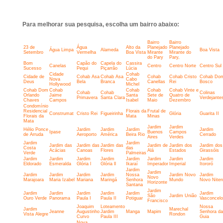
Para melhorar sua pesquisa, escolha um bairro abaixo:
Bairro
Bairro
23 de
Água
Alto da
Planejado
Planejado
Água Limpa
Alameda
Boa Vista
Setembro
Vermelha
Boa Vista
Mirante
Mirante do
do Pary
Pary,
Bom
Capão do
Capela do
Cassira
Canelas
Centro
Centro Norte
Centro Sul
Sucesso
Pequi
Piçarrão
Lúcia
Cidade
Cohab
Cidade de
Cohab Asa
Cohab Asa
Cohab
Cohab Cristo
Cohab Do
Nova
Cabo
Deus
Bela
Branca
Canellas
Rei
Bosco
Hollywood
Michel
Cohab Dom
Cohab
Cohab
Cohab
Cohab Vinte e
Cohab
Cohab
Colinas
Orlando
Jaime
Santa
Sete de
Quatro de
Primavera
Santa Clara
Verdejante
Chaves
Campos
Isabel
Maio
Dezembro
Condomínio
Residencial
Florais da
Frutal de
Construmat
Cristo Rei
Figueirinha
Glória
Guarita II
Florais da
Mata
Minas
Mata
Jardim
Jardim
Hélio Ponce
Jardim
Jardim
Jardim
Jardim
Ipase
Buenos
Campos
de Arruda
Aeroporto
América
Beira Rio
Cerrado
Aires
Verdes
Jardim
Jardim
Jardim das
Jardim das
Jardim das
Jardim de
Jardim dos
Jardim dos
Costa
das
Acácias
Canoas
Flores
Alá
Estados
Girassóis
Verde
Palmeiras
Jardim
Jardim
Jardim
Jardim
Jardim
Jardim
Jardim
Jardim
Eldorado
Esmeralda
Glória l
Glória ll
Ikaraí
Imperador
Imperial
Itororó
Jardim
Jardim
Jardim
Jardim
Jardim
Jardim
Nossa
Jardim Novo
Jardim
Novo
Marajoara
Maria Izabel
Mariana
Maringá
Senhora
Mundo
Novo Niter
Horizonte
Santana
Jardim
Jardim
Jardim
Jardim
Jardim
Jardim
Jardim
São
Jardim União
Ouro Verde
Panorama
Paula I
Paula II
Potiguar
Vasconcel
Francisco
Joaquim
Loteamento
Nossa
Jardim
Marechal
Jeanne
Augustinho
Jardim
Manga
Mapim
Senhora da
Vista Alegre
Rondon
Curvo
Paula III
Guia
Nova