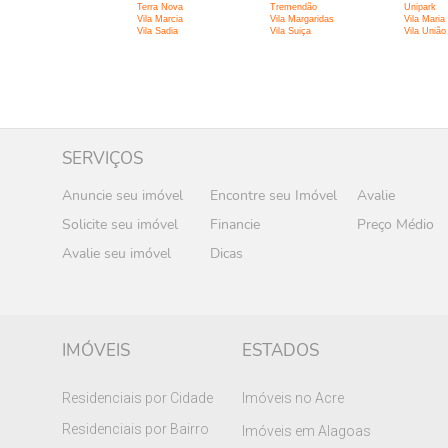
Terra Nova
Tremendão
Unipark
Vila Marcia
Vila Margaridas
Vila Maria
Vila Sadia
Vila Suiça
Vila União
SERVIÇOS
Anuncie seu imóvel
Encontre seu Imóvel
Avalie
Solicite seu imóvel
Financie
Preço Médio
Avalie seu imóvel
Dicas
IMÓVEIS
ESTADOS
Residenciais por Cidade
Imóveis no Acre
Residenciais por Bairro
Imóveis em Alagoas