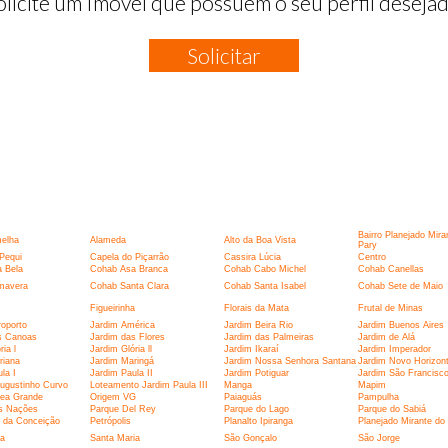
olicite um Imóvel que possuem o seu perfil desejad
Solicitar
:
Bairro Planejado Mira
elha
Alameda
Alto da Boa Vista
Pary
Pequi
Capela do Piçarrão
Cassira Lúcia
Centro
 Bela
Cohab Asa Branca
Cohab Cabo Michel
Cohab Canellas
mavera
Cohab Santa Clara
Cohab Santa Isabel
Cohab Sete de Maio
Figueirinha
Florais da Mata
Frutal de Minas
oporto
Jardim América
Jardim Beira Rio
Jardim Buenos Aires
s Canoas
Jardim das Flores
Jardim das Palmeiras
Jardim de Alá
ia l
Jardim Glória ll
Jardim Ikaraí
Jardim Imperador
riana
Jardim Maringá
Jardim Nossa Senhora Santana
Jardim Novo Horizon
la I
Jardim Paula II
Jardim Potiguar
Jardim São Francisc
ugustinho Curvo
Loteamento Jardim Paula III
Manga
Mapim
ea Grande
Origem VG
Paiaguás
Pampulha
s Nações
Parque Del Rey
Parque do Lago
Parque do Sabiá
 da Conceição
Petrópolis
Planalto Ipiranga
Planejado Mirante do
ia
Santa Maria
São Gonçalo
São Jorge