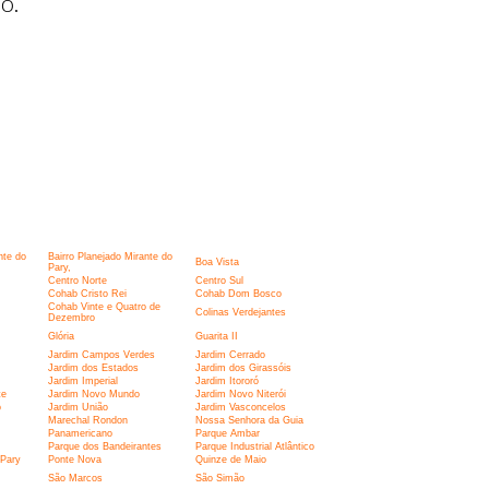
o.
nte do
Bairro Planejado Mirante do
Boa Vista
Pary,
Centro Norte
Centro Sul
Cohab Cristo Rei
Cohab Dom Bosco
Cohab Vinte e Quatro de
Colinas Verdejantes
Dezembro
Glória
Guarita II
Jardim Campos Verdes
Jardim Cerrado
Jardim dos Estados
Jardim dos Girassóis
Jardim Imperial
Jardim Itororó
te
Jardim Novo Mundo
Jardim Novo Niterói
o
Jardim União
Jardim Vasconcelos
Marechal Rondon
Nossa Senhora da Guia
Panamericano
Parque Ambar
Parque dos Bandeirantes
Parque Industrial Atlântico
 Pary
Ponte Nova
Quinze de Maio
São Marcos
São Simão