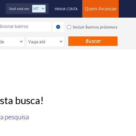
Quero Anunciar
Você está em:
MINHA CONTA
icionar bairros
Incluir bairros próximos
sta busca!
ra pesquisa