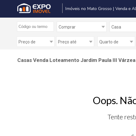
Imóveis no Mato Grosso | Venda e A
Casas Venda Loteamento Jardim Paula III Várze
Oops. Não
Tente rest