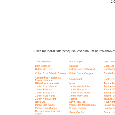
S
Para melhorar sua pesquisa, escolha um bairro abaixo
23 de Setembro
Água Limpa
Água Verm
Bom Sucesso
Canelas
Capão do 
Cidade de Deus
Cidade Nova Hollywood
Cohab Asa
Cohab Dom Orlando Chaves
Cohab Jaime Campos
Cohab Pri
Condomínio Residencial
Construmat
Cristo Rei
Florais da Mata
Hélio Ponce de Arruda
Ipase
Jardim Aer
Jardim Costa Verde
Jardim das Acácias
Jardim da
Jardim Eldorado
Jardim Esmeralda
Jardim Glór
Jardim Marajoara
Jardim Maria Izabel
Jardim Ma
Jardim Ouro Verde
Jardim Panorama
Jardim Pau
Jardim Vista Alegre
Jeanne
Joaquim A
Nova Era
Nova Fronteira
Nova Várz
Parque das Águas
Parque das Mangabeiras
Parque da
Parque Ouro Branco
Parque Paiaguás
Passagem
Residencial Aurília Salles
Santa Cecília
Santa Luz
Curvo